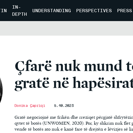
IN-
TIN
UNDERSTANDING
PERSPECTIVES
PRESS
DEPTH
Çfarë nuk mund t
gratë në hapësira
Donika Çapriqi
5.10.2023
Gratë negociojnë me frikën dhe rreziqet përgjatë shfrytëzi
qytet të botës (UNWOMEN, 2020). Por, ky shkrim nuk flet p
vende të botës ato nuk e kanë fare të drejtën e lëvizjes së l