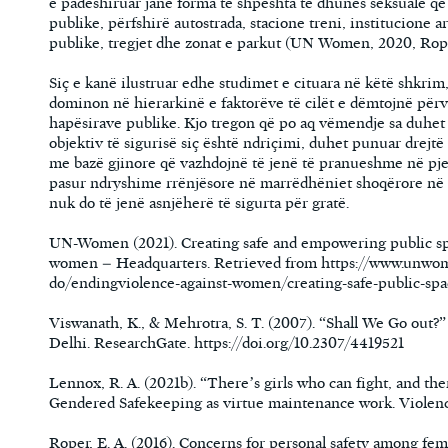
e padëshiruar janë forma të shpeshta të dhunës seksuale që 
publike, përfshirë autostrada, stacione treni, institucione a
publike, tregjet dhe zonat e parkut (UN Women, 2020, Roper.
Siç e kanë ilustruar edhe studimet e cituara në këtë shkrim
dominon në hierarkinë e faktorëve të cilët e dëmtojnë për
hapësirave publike. Kjo tregon që po aq vëmendje sa duhet t
objektiv të sigurisë siç është ndriçimi, duhet punuar drejt
me bazë gjinore që vazhdojnë të jenë të pranueshme në pj
pasur ndryshime rrënjësore në marrëdhëniet shoqërore në m
nuk do të jenë asnjëherë të sigurta për gratë.
UN-Women (2021). Creating safe and empowering public sp
women – Headquarters. Retrieved from https://www.unwo
do/endingviolence-against-women/creating-safe-public-spac
Viswanath, K., & Mehrotra, S. T. (2007). “Shall We Go out?
Delhi. ResearchGate. https://doi.org/10.2307/4419521
Lennox, R. A. (2021b). “There’s girls who can fight, and the
Gendered Safekeeping as virtue maintenance work. Violen
Roper, E. A. (2016). Concerns for personal safety among fe