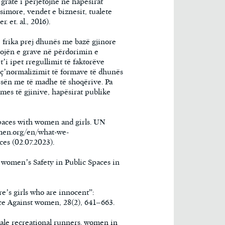
gratë i përjetojnë në hapësirat
rsimore, vendet e biznesit, tualete
 et. al., 2016).
, frika prej dhunës me bazë gjinore
vojën e grave në përdorimin e
’i ipet rregullimit të faktorëve
ë ç’normalizimit të formave të dhunës
esën me të madhe të shoqërive. Pa
es të gjinive, hapësirat publike
aces with women and girls. UN
men.org/en/what-we-
es (02.07.2023).
” women’s Safety in Public Spaces in
re’s girls who are innocent”:
ce Against women, 28(2), 641–663.
male recreational runners. women in