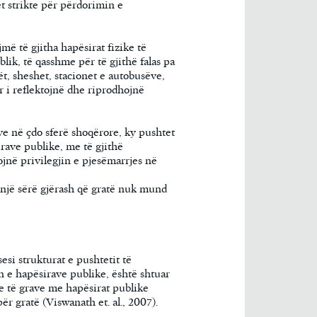
t strikte për përdorimin e
më të gjitha hapësirat fizike të
lik, të qasshme për të gjithë falas pa
ët, sheshet, stacionet e autobusëve,
or i reflektojnë dhe riprodhojnë
e në çdo sferë shoqërore, ky pushtet
rave publike, me të gjithë
zojnë privilegjin e pjesëmarrjes në
një sërë gjërash që gratë nuk mund
esi strukturat e pushtetit të
 e hapësirave publike, është shtuar
e të grave me hapësirat publike
ër gratë (Viswanath et. al., 2007).