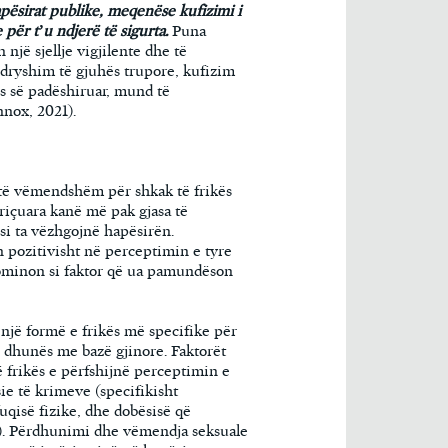
apësirat publike, meqenëse kufizimi i
për t’u ndjerë të sigurta.
Puna
një sjellje vigjilente dhe të
ndryshim të gjuhës trupore, kufizim
s së padëshiruar, mund të
nnox, 2021).
 të vëmendshëm për shkak të frikës
riçuara kanë më pak gjasa të
i ta vëzhgojnë hapësirën.
 pozitivisht në perceptimin e tyre
dominon si faktor që ua pamundëson
një formë e frikës më specifike për
ë dhunës me bazë gjinore. Faktorët
ë frikës e përfshijnë perceptimin e
ie të krimeve (specifikisht
qisë fizike, dhe dobësisë që
). Përdhunimi dhe vëmendja seksuale