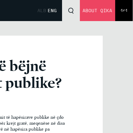
ALB
ENG
ABOUT QIKA
1≠1
ë bëjnë
t publike?
mit të hapësirave publike në çdo
ër krejt gratë, meqenëse në disa
irë në hapësira publike pa