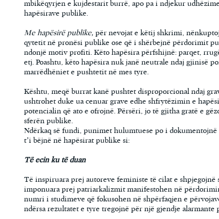
mbikëqyrjen e kujdestarit burrë, apo pa i ndjekur udhëzime
hapësirave publike.
Me hapësirë publike,
për nevojat e këtij shkrimi, nënkuptoj
qytetit në pronësi publike ose që i shërbejnë përdorimit pub
ndonjë motiv profiti. Këto hapësira përfshijnë: parqet, rrug
etj. Poashtu, këto hapësira nuk janë neutrale ndaj gjinisë p
marrëdhëniet e pushtetit në mes tyre.
Kështu, meqë burrat kanë pushtet disproporcional ndaj grav
ushtrohet duke ua cenuar grave edhe shfrytëzimin e hapësi
potencialin që ato e ofrojnë. Përsëri, jo të gjitha gratë e gë
sferën publike.
Ndërkaq së fundi, punimet hulumtuese po i dokumentojnë 
t’i bëjnë në hapësirat publike si:
Të ecin ku të d
uan
Të inspiruara prej autoreve feministe të cilat e shpjegojnë s
imponuara prej patriarkalizmit manifestohen në përdorimin
numri i studimeve që fokusohen në shpërfaqjen e përvojav
ndërsa rezultatet e tyre tregojnë për një gjendje alarmante p