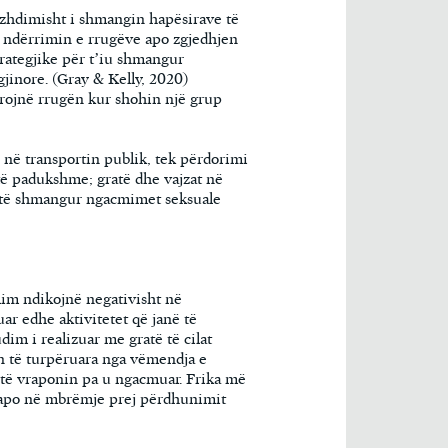
vazhdimisht i shmangin hapësirave të
r ndërrimin e rrugëve apo zgjedhjen
trategjike për t’iu shmangur
jinore. (Gray & Kelly, 2020)
ërrojnë rrugën kur shohin një grup
 në transportin publik, tek përdorimi
 të padukshme; gratë dhe vajzat në
r të shmangur ngacmimet seksuale
im ndikojnë negativisht në
ar edhe aktivitetet që janë të
im i realizuar me gratë të cilat
en të turpëruara nga vëmendja e
të vraponin pa u ngacmuar. Frika më
m apo në mbrëmje prej përdhunimit