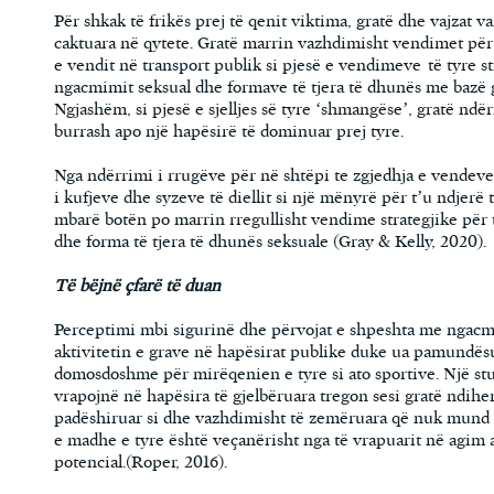
Për shkak të frikës prej të qenit viktima, gratë dhe vajzat 
caktuara në qytete. Gratë marrin vazhdimisht vendimet pë
e vendit në transport publik si pjesë e vendimeve të tyre s
ngacmimit seksual dhe formave të tjera të dhunës me bazë g
Ngjashëm, si pjesë e sjelljes së tyre ‘shmangëse’, gratë nd
burrash apo një hapësirë të dominuar prej tyre.
Nga ndërrimi i rrugëve për në shtëpi te zgjedhja e vendeve
i kufjeve dhe syzeve të diellit si një mënyrë për t’u ndjerë
mbarë botën po marrin rregullisht vendime strategjike pë
dhe forma të tjera të dhunës seksuale (Gray & Kelly, 2020).
Të bëjnë çfarë të duan
Perceptimi mbi sigurinë dhe përvojat e shpeshta me ngacm
aktivitetin e grave në hapësirat publike duke ua pamundësu
domosdoshme për mirëqenien e tyre si ato sportive. Një stud
vrapojnë në hapësira të gjelbëruara tregon sesi gratë ndih
padëshiruar si dhe vazhdimisht të zemëruara që nuk mund 
e madhe e tyre është veçanërisht nga të vrapuarit në agi
potencial.(Roper, 2016).