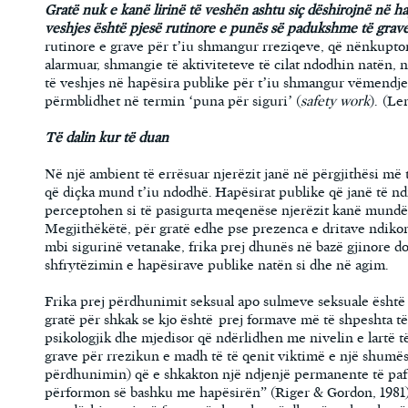
Gratë nuk e kanë lirinë të veshën ashtu siç dëshirojnë në h
veshjes është pjesë rutinore e punës së padukshme të grave 
rutinore e grave për t’iu shmangur rreziqeve, që nënkupton 
alarmuar, shmangie të aktiviteteve të cilat ndodhin natën, 
të veshjes në hapësira publike për t’iu shmangur vëmendje
përmblidhet në termin ‘puna për siguri’ (
safety work
). (Le
Të dalin kur të duan
Në një ambient të errësuar njerëzit janë në përgjithësi më
që diçka mund t’iu ndodhë. Hapësirat publike që janë të nd
perceptohen si të pasigurta meqenëse njerëzit kanë mundës
Megjithëkëtë, për gratë edhe pse prezenca e dritave ndikon
mbi sigurinë vetanake, frika prej dhunës në bazë gjinore 
shfrytëzimin e hapësirave publike natën si dhe në agim.
Frika prej përdhunimit seksual apo sulmeve seksuale është 
gratë për shkak se kjo është prej formave më të shpeshta t
psikologjik dhe mjedisor që ndërlidhen me nivelin e lartë t
grave për rrezikun e madh të të qenit viktimë e një shumës
përdhunimin) që e shkakton një ndjenjë permanente të pafu
përformon së bashku me hapësirën” (Riger & Gordon, 1981