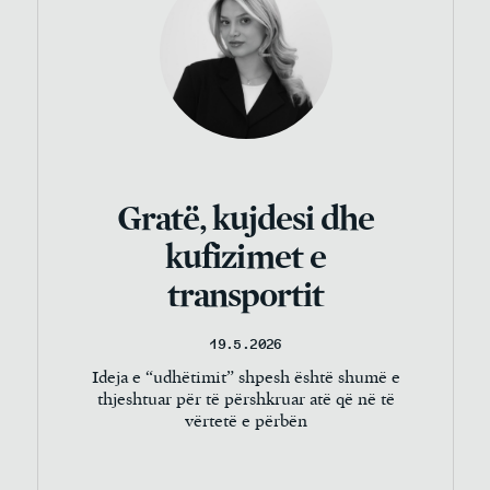
Gratë, kujdesi dhe
kufizimet e
transportit
19.5.2026
Ideja e “udhëtimit” shpesh është shumë e
thjeshtuar për të përshkruar atë që në të
vërtetë e përbën