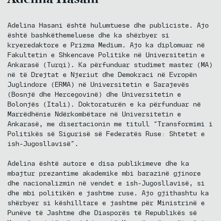
Adelina Hasani është hulumtuese dhe publiciste. Ajo
është bashkëthemeluese dhe ka shërbyer si
kryeredaktore e Prizma Medium. Ajo ka diplomuar në
Fakultetin e Shkencave Politike në Universitetin e
Ankarasë (Turqi). Ka përfunduar studimet master (MA)
në të Drejtat e Njeriut dhe Demokraci në Evropën
Juglindore (ERMA) në Universitetin e Sarajevës
(Bosnjë dhe Hercegovinë) dhe Universitetin e
Bolonjës (Itali). Doktoraturën e ka përfunduar në
Marrëdhënie Ndërkombëtare në Universitetin e
Ankarasë, me disertacionin me titull “Transformimi i
Politikës së Sigurisë së Federatës Ruse: Shtetet e
ish-Jugosllavisë”.
Adelina është autore e disa publikimeve dhe ka
mbajtur prezantime akademike mbi barazinë gjinore
dhe nacionalizmin në vendet e ish-Jugosllavisë, si
dhe mbi politikën e jashtme ruse. Ajo gjithashtu ka
shërbyer si këshilltare e jashtme për Ministrinë e
Punëve të Jashtme dhe Diasporës të Republikës së