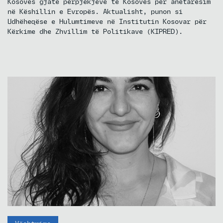
Kosovës gjatë përpjekjeve të Kosovës për anëtarësim
në Këshillin e Evropës. Aktualisht, punon si
Udhëheqëse e Hulumtimeve në Institutin Kosovar për
Kërkime dhe Zhvillim të Politikave (KIPRED).