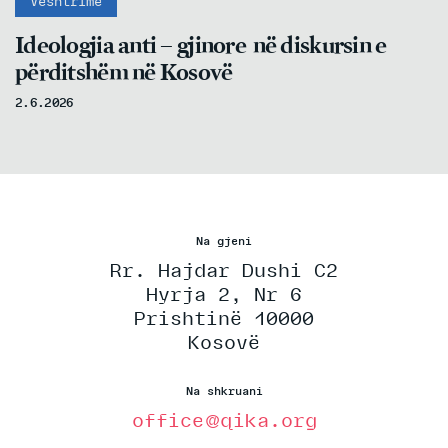
Vështrime
Ideologjia anti – gjinore në diskursin e
përditshëm në Kosovë
2.6.2026
Na gjeni
Rr. Hajdar Dushi C2
Hyrja 2, Nr 6
Prishtinë 10000
Kosovë
Na shkruani
office@qika.org