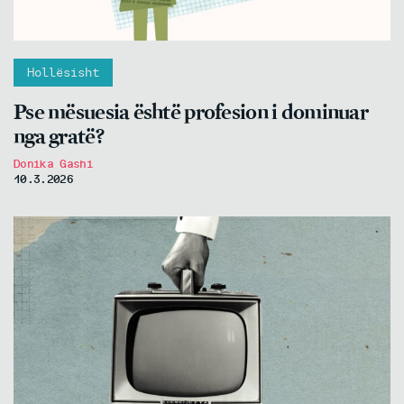
Hollësisht
Pse mësuesia është profesion i dominuar
nga gratë?
Donika Gashi
10.3.2026