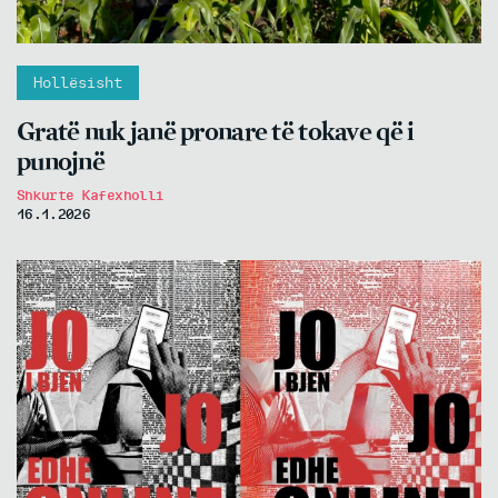
Hollësisht
Gratë nuk janë pronare të tokave që i
punojnë
Shkurte Kafexholli
16.1.2026