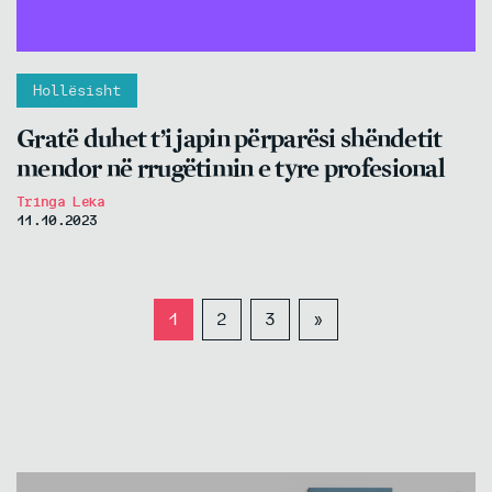
Hollësisht
Gratë duhet t’i japin përparësi shëndetit
mendor në rrugëtimin e tyre profesional
Tringa Leka
11.10.2023
1
2
3
»