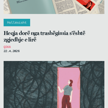
Hollësisht
Heqja dorë nga trashëgimia s’është
zgjedhje e lirë
QIKA
22.4.2026