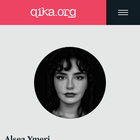
Alsea Ymeri