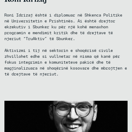
Roni Idrizaj është i diplomuar në Shkenca Politike
në Universitetin e Prishtinës. Ai është drejtor
ekzekutiv i Sbunker ku për një kohë menaxhon
programin e mendimit kritik dhe të drejtave të
njeriut “TruAktiv” të Sbunker.
Aktivizmi i tij në sektorin e shoqërisë civile
zhvillohet edhe si vullnetar në nisma që kanë për
fokus integrimin e komuniteteve pakicë dhe të
magjinalizuara në shoqërinë kosovare dhe mbrojtjen e
të drejtave të njeriut.