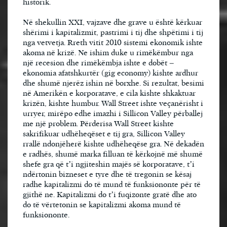
historik.
Në shekullin XXI, vajzave dhe grave u është kërkuar
shërimi i kapitalizmit, pastrimi i tij dhe shpëtimi i tij
nga vetvetja. Rreth vitit 2010 sistemi ekonomik ishte
akoma në krizë. Ne ishim duke u rimëkëmbur nga
një recesion dhe rimëkëmbja ishte e dobët –
ekonomia afatshkurtër (gig economy) kishte ardhur
dhe shumë njerëz ishin në borxhe. Si rezultat, besimi
në Amerikën e korporatave, e cila kishte shkaktuar
krizën, kishte humbur. Wall Street ishte veçanërisht i
urryer, mirëpo edhe imazhi i Sillicon Valley përballej
me një problem. Përderisa Wall Street kishte
sakrifikuar udhëheqëset e tij gra, Sillicon Valley
rrallë ndonjëherë kishte udhëheqëse gra. Në dekadën
e radhës, shumë marka filluan të kërkojnë më shumë
shefe gra që t’i ngjiteshin majës së korporatave, t’i
ndërtonin bizneset e tyre dhe të tregonin se kësaj
radhe kapitalizmi do të mund të funksiononte për të
gjithë ne. Kapitalizmi do t’i fuqizonte gratë dhe ato
do të vërtetonin se kapitalizmi akoma mund të
funksiononte.