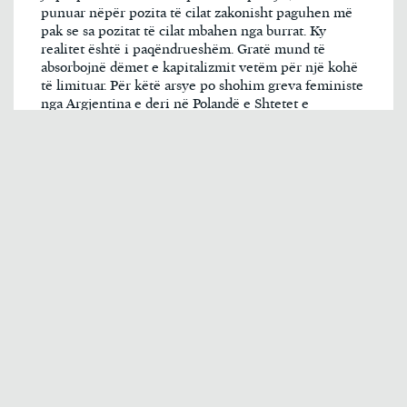
punuar nëpër pozita të cilat zakonisht paguhen më
pak se sa pozitat të cilat mbahen nga burrat. Ky
realitet është i paqëndrueshëm. Gratë mund të
absorbojnë dëmet e kapitalizmit vetëm për një kohë
të limituar. Për këtë arsye po shohim greva feministe
nga Argjentina e deri në Polandë e Shtetet e
Bashkuara. Ne kemi parë infermiere duke protestuar
dhe në të njëjtën kohë duke u kujdesur për të
sëmurët. Kemi parë mësues duke protestuar jo
vetëm për vetën e tyre, por edhe për nxënësit dhe
komunitetet e tyre. Prej kohësh kemi qenë të
detyruar të luftojmë në dy fronte. Tani po zgjedhim
vet betejat tona.
E përktheu: Latra Demaçi
Tekstin origjinal mund ta gjeni në:
https://www.teenvogue.com/story/what-is-socialist-
feminism