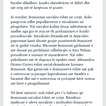
borxhe shkollore, kujdes shëndetësor të dobët dhe
një treg më të keqësuar të punës.
Si rezultat, feminizmi socialist është në rritje, duke
pasqyruar edhe popullaritetin e socializmit në
përgjithësi. Një socialist kishte fituar mbështetje të
madhe nga gra të reja në dy preliminaret e fundit
presidenciale. Socialistët Demokratë të Amerikës
papritmas kanë shumë grupe punëtorësh feministë
në të gjithë vendin. Heronjtë feministë gjithmonë e
më shumë po përfshijnë udhëheqës si Sara Nelson,
presidente e unionit të stjuardesëve. Një ndër
politikanet më të shquara të epokës sonë, Alexandria
Ocasio-Cortez është social-demokrate krenare
feministe. Kjo gjeneratë e feministeve është më pak
e interesuar ta paraqes kapitalizmin me fasadën e
barazisë dhe më e interesuar ta çrrënjosë këtë sistem
një herë e përgjithmonë.
Në këtë mënyrë, nuk është për t’u habitur që
feminizmi socialist është në rritje. Rëndësia
moderne e ideve socialiste i atribuohet feministeve