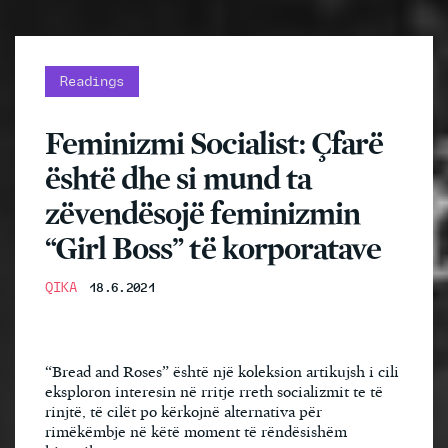
Readings
Feminizmi Socialist: Çfarë
është dhe si mund ta
zëvendësojë feminizmin
“Girl Boss” të korporatave
QIKA
18.6.2021
“Bread and Roses” është një koleksion artikujsh i cili
eksploron interesin në rritje rreth socializmit te të
rinjtë, të cilët po kërkojnë alternativa për
rimëkëmbje në këtë moment të rëndësishëm