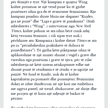
për fëmijët e tyre. Një kompani e quajtur Wing,
kishte premtuar se një vend pune ku të gjithë
punëtoret ishin gra do të avanconte feminizmin. Kjo
kompani poashtu shiste bluza me sloganet “Kujdes,
gra në punë” dhe “Liga e grave të pazakonta”. (Stafi
mbështetës i “Wing”, i intervistuar nga
New York
Times,
kishte pohuar se ata ishin bërë cinik ndaj
këtij versioni feminist, i cili sipas tyre nuk i
përfshinte ato; Kompania i kishte thënë
Times
se ata
po iu “përmbaheshin praktikave të duhura të
punëdhënies”). Të gjitha këto pikëpamje ishin të
aplikueshme te një numër shumë i vogël i grave dhe
vareshin nga punësimi i grave të tjera, për të cilat
mbështetja në këtë sistem nënkuptonte edhe më
shumë punë të rëndomta e të rënda, e jo ngritje në
pozitë. Në fund të fundit, nuk do të kishte
kapitalizëm pa pronarët dhe punonjësit. Feminizmi
dukej se ishte shndërruar në një kuti me ëmbëlsira
me ngjyra pastel, në trend, zbukuruese, në shitje dhe
me prirjen që të linin një ndjenjë të barkut të
përzier.