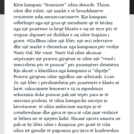
Këto kompani “feministe” ishin absurde. Thinx,
ishte dhe është, një markë e të brendshmeve
rezistente ndaj menstruacioneve. Kjo kompani
udhëhiqet nga një grua që mendonte që të kërkoj
nga një punëtore ta heqë bluzën e saj në zyre për të
treguar shpimet në thithkat e saj ishte fuqizim i
grave. #GirlBoss ishte një libër, një seri televizive
dhe një markë e themeluar nga kompania për veshje
Nasty Gal. Më vonë, Nasty Gal ishte akuzuar
nëpërmjet një procesi gjyqësor se ishte një “vend i
tmerrshëm për të punuar” për punonjëset shtatzëna.
Kjo akuzë u klasifikua nga kompania si “shpifje”.
Procesi gjyqësor ishte zgjidhur me arbitrazh.
Lean
In
, një libër i përshtatshëm për punëtorët e klasës së
lartë, inkurajonte lexueset e tij ta mposhtnin
seksizmin duke punuar pak më tepër para se të
merrnin pushim, të ishin kategorike mirëpo jo
kërcënuese, të ishin ambicioze mirëpo jo të
rrëmbyeshme dhe gjëra të tjera të cilat janë vështirë
të bëhen në të njëjtën kohë. Shumë njerëz nxorën në
pah se ky libër ishte i dizajnuar për gratë të cilat
ishin në gjendje të paguanin gra tjera të kujdeseshin