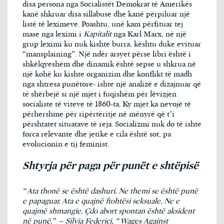
disa persona nga Socialistët Demokrat të Amerikës
kanë shkruar disa sillabuse dhe kanë përpiluar një
listë të leximeve. Poashtu, unë kam përfituar tej
mase nga leximi i
Kapitalit
nga Karl Marx, në një
grup leximi ku nuk kishte burra, kështu duke evituar
“mansplaining”. Një ndër arsyet përse libri është i
shkëlqyeshëm dhe dinamik është sepse u shkrua në
një kohë ku kishte organizim dhe konflikt të madh
nga shtresa punëtore- ishte një analizë e dizajnuar që
të shërbejë si një mjet i fuqishëm për lëvizjen
socialiste të viteve të 1860-ta. Ky mjet ka nevojë të
përhershme për ripërtëritje në mënyrë që t’i
përshtatet situatave të reja. Socializmi nuk do të ishte
forca relevante dhe jetike e cila është sot, pa
evolucionin e tij feminist.
Shtyrja për paga për punët e shtëpisë
“Ata thonë se është dashuri. Ne themi se është punë
e papaguar. Ata e quajnë ftohtësi seksuale. Ne e
quajmë shmangie. Çdo abort spontan është aksident
në punë.” – Silvia Federici, “Wages Against