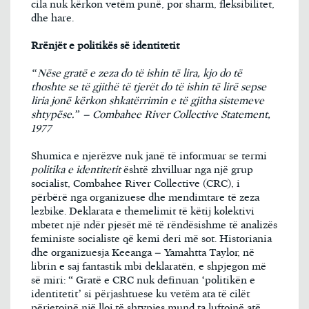
cila nuk kërkon vetëm punë, por sharm, fleksibilitet,
dhe hare.
Rrënjët e politikës së identitetit
“Nëse gratë e zeza do të ishin të lira, kjo do të
thoshte se të gjithë të tjerët do të ishin të lirë sepse
liria jonë kërkon shkatërrimin e të gjitha sistemeve
shtypëse.” – Combahee River Collective Statement,
1977
Shumica e njerëzve nuk janë të informuar se termi
politika e identitetit
është zhvilluar nga një grup
socialist, Combahee River Collective (CRC), i
përbërë nga organizuese dhe mendimtare të zeza
lezbike. Deklarata e themelimit të këtij kolektivi
mbetet një ndër pjesët më të rëndësishme të analizës
feministe socialiste që kemi deri më sot. Historiania
dhe organizuesja Keeanga – Yamahtta Taylor, në
librin e saj fantastik mbi deklaratën, e shpjegon më
së miri: “ Gratë e CRC nuk definuan ‘politikën e
identitetit’ si përjashtuese ku vetëm ata të cilët
përjetojnë një lloj të shtypjes mund ta luftojnë atë.