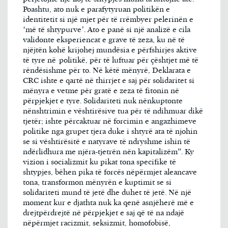
Poashtu, ato nuk e parafytyruan politikën e
identitetit si një mjet për të rrëmbyer pelerinën e
‘më të shtypurve’. Ato e panë si një analizë e cila
validonte eksperiencat e grave të zeza, ku në të
njëjtën kohë krijohej mundësia e përfshirjes aktive
të tyre në politikë, për të luftuar për çështjet më të
rëndësishme për to. Në këtë mënyrë, Deklarata e
CRC ishte e qartë në thirrjet e saj për solidaritet si
mënyra e vetme për gratë e zeza të fitonin në
përpjekjet e tyre. Solidariteti nuk nënkuptonte
nënshtrimin e vështirësive tua për të ndihmuar dikë
tjetër; ishte përcaktuar në forcimin e angazhimeve
politike nga grupet tjera duke i shtyrë ata të njohin
se si vështirësitë e natyrave të ndryshme ishin të
ndërlidhura me njëra-tjetrën nën kapitalizëm”. Ky
vizion i socializmit ku pikat tona specifike të
shtypjes, bëhen pika të forcës nëpërmjet aleancave
tona, transformon mënyrën e kuptimit se si
solidariteti mund të jetë dhe duhet të jetë. Në një
moment kur e djathta nuk ka qenë asnjëherë më e
drejtpërdrejtë në përpjekjet e saj që të na ndajë
nëpërmjet racizmit, seksizmit, homofobisë,