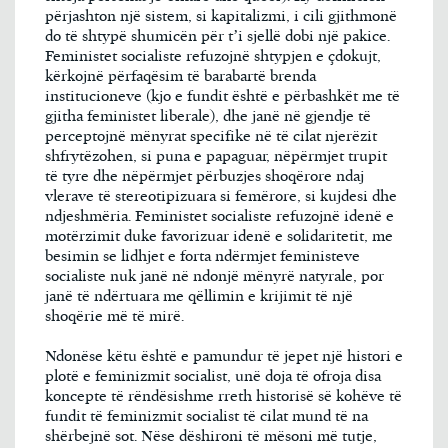
përjashton një sistem, si kapitalizmi, i cili gjithmonë
do të shtypë shumicën për t’i sjellë dobi një pakice.
Feministet socialiste refuzojnë shtypjen e çdokujt,
kërkojnë përfaqësim të barabartë brenda
institucioneve (kjo e fundit është e përbashkët me të
gjitha feministet liberale), dhe janë në gjendje të
perceptojnë mënyrat specifike në të cilat njerëzit
shfrytëzohen, si puna e papaguar, nëpërmjet trupit
të tyre dhe nëpërmjet përbuzjes shoqërore ndaj
vlerave të stereotipizuara si femërore, si kujdesi dhe
ndjeshmëria. Feministet socialiste refuzojnë idenë e
motërzimit duke favorizuar idenë e solidaritetit, me
besimin se lidhjet e forta ndërmjet feministeve
socialiste nuk janë në ndonjë mënyrë natyrale, por
janë të ndërtuara me qëllimin e krijimit të një
shoqërie më të mirë.
Ndonëse këtu është e pamundur të jepet një histori e
plotë e feminizmit socialist, unë doja të ofroja disa
koncepte të rëndësishme rreth historisë së kohëve të
fundit të feminizmit socialist të cilat mund të na
shërbejnë sot. Nëse dëshironi të mësoni më tutje,