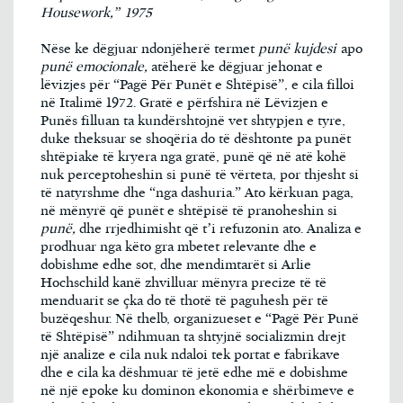
Housework,” 1975
Nëse ke dëgjuar ndonjëherë termet
punë kujdesi
apo
punë emocionale,
atëherë ke dëgjuar jehonat e
lëvizjes për “Pagë Për Punët e Shtëpisë”, e cila filloi
në Italimë 1972. Gratë e përfshira në Lëvizjen e
Punës filluan ta kundërshtojnë vet shtypjen e tyre,
duke theksuar se shoqëria do të dështonte pa punët
shtëpiake të kryera nga gratë, punë që në atë kohë
nuk perceptoheshin si punë të vërteta, por thjesht si
të natyrshme dhe “nga dashuria.” Ato kërkuan paga,
në mënyrë që punët e shtëpisë të pranoheshin si
punë,
dhe rrjedhimisht që t’i refuzonin ato. Analiza e
prodhuar nga këto gra mbetet relevante dhe e
dobishme edhe sot, dhe mendimtarët si Arlie
Hochschild kanë zhvilluar mënyra precize të të
menduarit se çka do të thotë të paguhesh për të
buzëqeshur. Në thelb, organizueset e “Pagë Për Punë
të Shtëpisë” ndihmuan ta shtyjnë socializmin drejt
një analize e cila nuk ndaloi tek portat e fabrikave
dhe e cila ka dëshmuar të jetë edhe më e dobishme
në një epoke ku dominon ekonomia e shërbimeve e