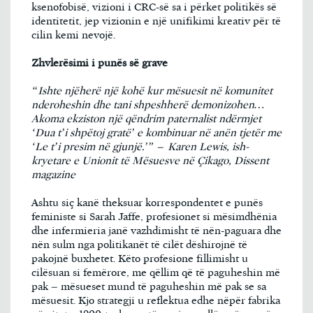
ksenofobisë, vizioni i CRC-së sa i përket politikës së
identitetit, jep vizionin e një unifikimi kreativ për të
cilin kemi nevojë.
Zhvlerësimi i punës së grave
“Ishte njëherë një kohë kur mësuesit në komunitet
nderoheshin dhe tani shpeshherë demonizohen…
Akoma ekziston një qëndrim paternalist ndërmjet
‘Dua t’i shp
ëtoj gratë’ e kombinuar në anën tjetër me
‘Le t’i presim në gjunjë.’” – Karen Lewis, ish-
kryetare e Unionit të Mësuesve në Çikago, Dissent
magazine
Ashtu siç kanë theksuar korrespondentet e punës
feministe si Sarah Jaffe, profesionet si mësimdhënia
dhe infermieria janë vazhdimisht të nën-paguara dhe
nën sulm nga politikanët të cilët dëshirojnë të
pakojnë buxhetet. Këto profesione fillimisht u
cilësuan si femërore, me qëllim që të paguheshin më
pak – mësueset mund të paguheshin më pak se sa
mësuesit. Kjo strategji u reflektua edhe nëpër fabrika