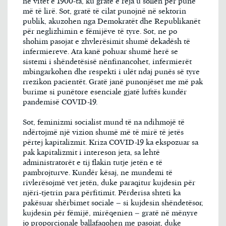
në vitet e 1900-ta, ku gratë e reja u sollën për punë
më të lirë. Sot, gratë të cilat punojnë në sektorin
publik, akuzohen nga Demokratët dhe Republikanët
për neglizhimin e fëmijëve të tyre. Sot, ne po
shohim pasojat e zhvlerësimit shumë dekadësh të
infermiereve. Ata kanë pohuar shumë herë se
sistemi i shëndetësisë nënfinancohet, infermierët
mbingarkohen dhe respekti i ulët ndaj punës së tyre
rrezikon pacientët. Gratë janë punonjëset me më pak
burime si punëtore esenciale gjatë luftës kundër
pandemisë COVID-19.
Sot, feminizmi socialist mund të na ndihmojë të
ndërtojmë një vizion shumë më të mirë të jetës
përtej kapitalizmit. Kriza COVID-19 ka ekspozuar sa
pak kapitalizmit i intereson jeta, sa lehtë
administratorët e tij flakin tutje jetën e të
pambrojturve. Kundër kësaj, ne mundemi të
rivlerësojmë vet jetën, duke paraqitur kujdesin për
njëri-tjetrin para përfitimit. Përderisa shteti ka
pakësuar shërbimet sociale – si kujdesin shëndetësor,
kujdesin për fëmijë, mirëqenien – gratë në mënyre
jo proporcionale ballafaqohen me pasojat, duke