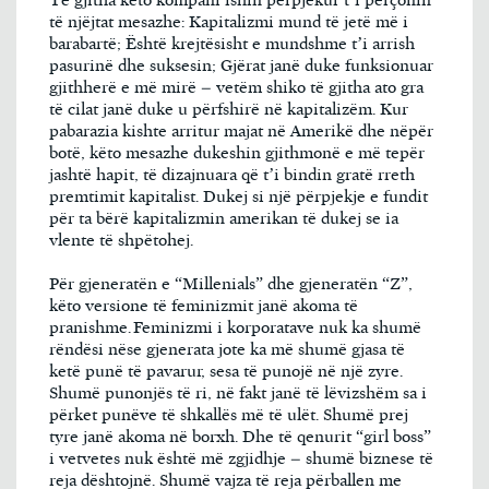
Të gjitha këto kompani ishin përpjekur t’i përçonin
të njëjtat mesazhe: Kapitalizmi mund të jetë më i
barabartë; Është krejtësisht e mundshme t’i arrish
pasurinë dhe suksesin; Gjërat janë duke funksionuar
gjithherë e më mirë – vetëm shiko të gjitha ato gra
të cilat janë duke u përfshirë në kapitalizëm. Kur
pabarazia kishte arritur majat në Amerikë dhe nëpër
botë, këto mesazhe dukeshin gjithmonë e më tepër
jashtë hapit, të dizajnuara që t’i bindin gratë rreth
premtimit kapitalist. Dukej si një përpjekje e fundit
për ta bërë kapitalizmin amerikan të dukej se ia
vlente të shpëtohej.
Për gjeneratën e “Millenials” dhe gjeneratën “Z”,
këto versione të feminizmit janë akoma të
pranishme. Feminizmi i korporatave nuk ka shumë
rëndësi nëse gjenerata jote ka më shumë gjasa të
ketë punë të pavarur, sesa të punojë në një zyre.
Shumë punonjës të ri, në fakt janë të lëvizshëm sa i
përket punëve të shkallës më të ulët. Shumë prej
tyre janë akoma në borxh. Dhe të qenurit “girl boss”
i vetvetes nuk është më zgjidhje – shumë biznese të
reja dështojnë. Shumë vajza të reja përballen me