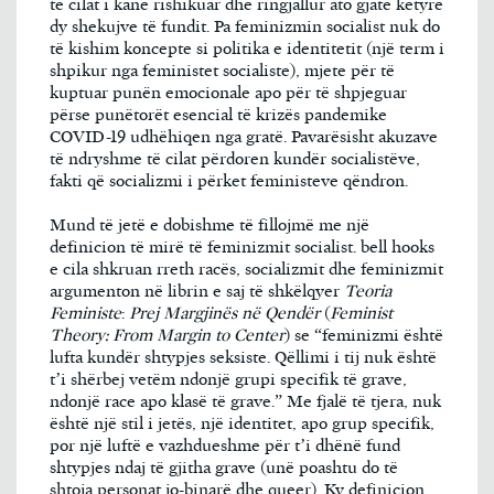
të cilat i kanë rishikuar dhe ringjallur ato gjatë këtyre
dy shekujve të fundit. Pa feminizmin socialist nuk do
të kishim koncepte si politika e identitetit (një term i
shpikur nga feministet socialiste), mjete për të
kuptuar punën emocionale apo për të shpjeguar
përse punëtorët esencial të krizës pandemike
COVID-19 udhëhiqen nga gratë. Pavarësisht akuzave
të ndryshme të cilat përdoren kundër socialistëve,
fakti që socializmi i përket feministeve qëndron.
Mund të jetë e dobishme të fillojmë me një
definicion të mirë të feminizmit socialist. bell hooks
e cila shkruan rreth racës, socializmit dhe feminizmit
argumenton në librin e saj të shkëlqyer
Teoria
Feministe
:
Prej Margjinës në Qendër
(
Feminist
Theory: From Margin to Center
) se “feminizmi është
lufta kundër shtypjes seksiste. Qëllimi i tij nuk është
t’i shërbej vetëm ndonjë grupi specifik të grave,
ndonjë race apo klasë të grave.” Me fjalë të tjera, nuk
është një stil i jetës, një identitet, apo grup specifik,
por një luftë e vazhdueshme për t’i dhënë fund
shtypjes ndaj të gjitha grave (unë poashtu do të
shtoja personat jo-binarë dhe queer). Ky definicion