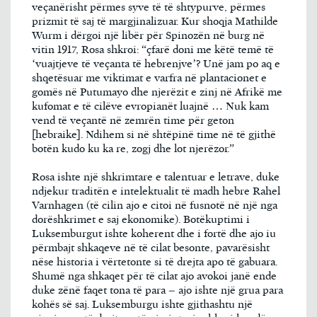
veçanërisht përmes syve të të shtypurve, përmes
prizmit të saj të margjinalizuar. Kur shoqja Mathilde
Wurm i dërgoi një libër për Spinozën në burg në
vitin 1917, Rosa shkroi: “çfarë doni me këtë temë të
‘vuajtjeve të veçanta të hebrenjve’? Unë jam po aq e
shqetësuar me viktimat e varfra në plantacionet e
gomës në Putumayo dhe njerëzit e zinj në Afrikë me
kufomat e të cilëve evropianët luajnë … Nuk kam
vend të veçantë në zemrën time për geton
[hebraike]. Ndihem si në shtëpinë time në të gjithë
botën kudo ku ka re, zogj dhe lot njerëzor.”
Rosa ishte një shkrimtare e talentuar e letrave, duke
ndjekur traditën e intelektualit të madh hebre Rahel
Varnhagen (të cilin ajo e citoi në fusnotë në një nga
dorëshkrimet e saj ekonomike). Botëkuptimi i
Luksemburgut ishte koherent dhe i fortë dhe ajo iu
përmbajt shkaqeve në të cilat besonte, pavarësisht
nëse historia i vërtetonte si të drejta apo të gabuara.
Shumë nga shkaqet për të cilat ajo avokoi janë ende
duke zënë faqet tona të para – ajo ishte një grua para
kohës së saj. Luksemburgu ishte gjithashtu një