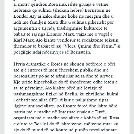
si motiv qendror. Rosa nuk ishte gruaja e vetme
hebraike që sulmoi (shokun hebre) Bernstein në
Londër. Aty ai kaloi shumë kohë në mërgim dhe u
lidh me familjen Marx dhe u sulmua pikërisht për
argumentin e tij ndaj trashëgimisë kulturore të
babait të saj nga Eleanor Marx, vajza më e vogël e
Karl Marx. Ajo kishte vendosur të redaktonte tekstin
themelor të babait të saj “Vlera, Çmimi dhe Fitimi” si
përgjigje ndaj ndërhyrjes së Bernstein.
Hyrja dramatike e Rosës në skenën botërore e bëri
atë një interes të menjëhershëm publik dhe një
personalitet po aq të admiruar aq sa dhe të urryer.
Kjo pritje hiperbolike do të shoqëronte edhe jetën e
saj të përtejme. Ajo kishte bërë një lëvizje të
pashmangshme fizike në Berlin, ku zhvillohej kulmi
i debatit socialist. SPD, dikur e paligjshme sipas
ligjeve antisocialiste, po fitonte forcë dhe ishte bërë
partia më e madhe në Internacionalen e Dytë,
organizata më e madhe socialiste e kohës së saj. Rosa
e dinte se Berlini do të ishte vendi më vendimtar ku
ajo do të mund të ndikonte në punën revolucionare