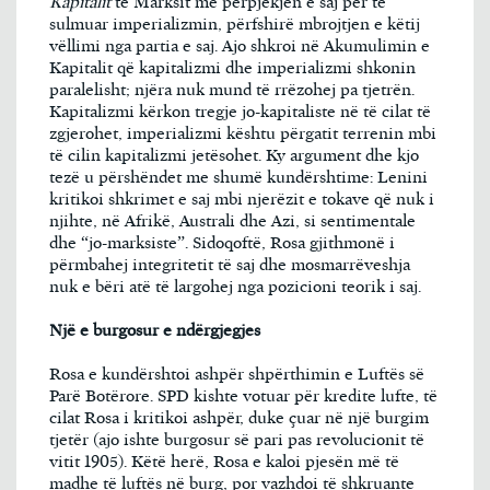
Kapitalit
të Marksit me përpjekjen e saj për të
sulmuar imperializmin, përfshirë mbrojtjen e këtij
vëllimi nga partia e saj. Ajo shkroi në Akumulimin e
Kapitalit që kapitalizmi dhe imperializmi shkonin
paralelisht; njëra nuk mund të rrëzohej pa tjetrën.
Kapitalizmi kërkon tregje jo-kapitaliste në të cilat të
zgjerohet, imperializmi kështu përgatit terrenin mbi
të cilin kapitalizmi jetësohet. Ky argument dhe kjo
tezë u përshëndet me shumë kundërshtime: Lenini
kritikoi shkrimet e saj mbi njerëzit e tokave që nuk i
njihte, në Afrikë, Australi dhe Azi, si sentimentale
dhe “jo-marksiste”. Sidoqoftë, Rosa gjithmonë i
përmbahej integritetit të saj dhe mosmarrëveshja
nuk e bëri atë të largohej nga pozicioni teorik i saj.
Një e burgosur e ndërgjegjes
Rosa e kundërshtoi ashpër shpërthimin e Luftës së
Parë Botërore. SPD kishte votuar për kredite lufte, të
cilat Rosa i kritikoi ashpër, duke çuar në një burgim
tjetër (ajo ishte burgosur së pari pas revolucionit të
vitit 1905). Këtë herë, Rosa e kaloi pjesën më të
madhe të luftës në burg, por vazhdoi të shkruante