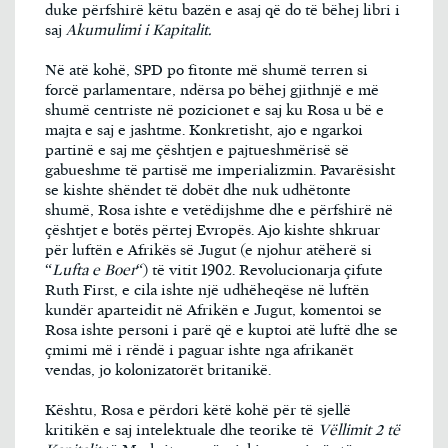
duke përfshirë këtu bazën e asaj që do të bëhej libri i
saj
Akumulimi i Kapitalit.
Në atë kohë, SPD po fitonte më shumë terren si
forcë parlamentare, ndërsa po bëhej gjithnjë e më
shumë centriste në pozicionet e saj ku Rosa u bë e
majta e saj e jashtme. Konkretisht, ajo e ngarkoi
partinë e saj me çështjen e pajtueshmërisë së
gabueshme të partisë me imperializmin. Pavarësisht
se kishte shëndet të dobët dhe nuk udhëtonte
shumë, Rosa ishte e vetëdijshme dhe e përfshirë në
çështjet e botës përtej Evropës. Ajo kishte shkruar
për luftën e Afrikës së Jugut (e njohur atëherë si
“
Lufta e Boer
“) të vitit 1902. Revolucionarja çifute
Ruth First, e cila ishte një udhëheqëse në luftën
kundër aparteidit në Afrikën e Jugut, komentoi se
Rosa ishte personi i parë që e kuptoi atë luftë dhe se
çmimi më i rëndë i paguar ishte nga afrikanët
vendas, jo kolonizatorët britanikë.
Kështu, Rosa e përdori këtë kohë për të sjellë
kritikën e saj intelektuale dhe teorike të
Vëllimit 2 të