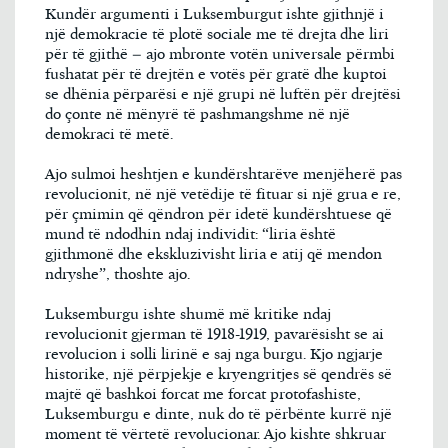
Kundër argumenti i Luksemburgut ishte gjithnjë i
një demokracie të plotë sociale me të drejta dhe liri
për të gjithë – ajo mbronte votën universale përmbi
fushatat për të drejtën e votës për gratë dhe kuptoi
se dhënia përparësi e një grupi në luftën për drejtësi
do çonte në mënyrë të pashmangshme në një
demokraci të metë.
Ajo sulmoi heshtjen e kundërshtarëve menjëherë pas
revolucionit, në një vetëdije të fituar si një grua e re,
për çmimin që qëndron për idetë kundërshtuese që
mund të ndodhin ndaj individit: “liria është
gjithmonë dhe ekskluzivisht liria e atij që mendon
ndryshe”, thoshte ajo.
Luksemburgu ishte shumë më kritike ndaj
revolucionit gjerman të 1918-1919, pavarësisht se ai
revolucion i solli lirinë e saj nga burgu. Kjo ngjarje
historike, një përpjekje e kryengritjes së qendrës së
majtë që bashkoi forcat me forcat protofashiste,
Luksemburgu e dinte, nuk do të përbënte kurrë një
moment të vërtetë revolucionar. Ajo kishte shkruar