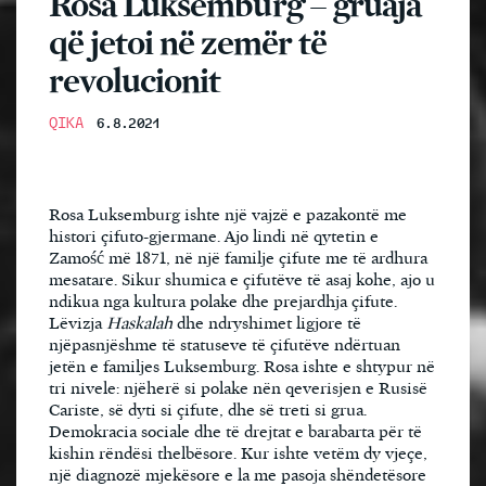
Rosa Luksemburg – gruaja
që jetoi në zemër të
revolucionit
QIKA
6.8.2021
Rosa Luksemburg ishte një vajzë e pazakontë me
histori çifuto-gjermane. Ajo lindi në qytetin e
Zamość më 1871, në një familje çifute me të ardhura
mesatare. Sikur shumica e çifutëve të asaj kohe, ajo u
ndikua nga kultura polake dhe prejardhja çifute.
Lëvizja
Haskalah
dhe ndryshimet ligjore të
njëpasnjëshme të statuseve të çifutëve ndërtuan
jetën e familjes Luksemburg. Rosa ishte e shtypur në
tri nivele: njëherë si polake nën qeverisjen e Rusisë
Cariste, së dyti si çifute, dhe së treti si grua.
Demokracia sociale dhe të drejtat e barabarta për të
kishin rëndësi thelbësore. Kur ishte vetëm dy vjeçe,
një diagnozë mjekësore e la me pasoja shëndetësore