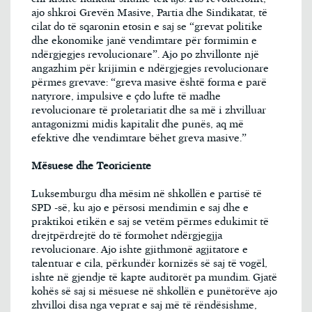
ajo shkroi Grevën Masive, Partia dhe Sindikatat, të
cilat do të sqaronin etosin e saj se “grevat politike
dhe ekonomike janë vendimtare për formimin e
ndërgjegjes revolucionare”. Ajo po zhvillonte një
angazhim për krijimin e ndërgjegjes revolucionare
përmes grevave: “greva masive është forma e parë
natyrore, impulsive e çdo lufte të madhe
revolucionare të proletariatit dhe sa më i zhvilluar
antagonizmi midis kapitalit dhe punës, aq më
efektive dhe vendimtare bëhet greva masive.”
Mësuese dhe Teoriciente
Luksemburgu dha mësim në shkollën e partisë të
SPD -së, ku ajo e përsosi mendimin e saj dhe e
praktikoi etikën e saj se vetëm përmes edukimit të
drejtpërdrejtë do të formohet ndërgjegjja
revolucionare. Ajo ishte gjithmonë agjitatore e
talentuar e cila, përkundër kornizës së saj të vogël,
ishte në gjendje të kapte auditorët pa mundim. Gjatë
kohës së saj si mësuese në shkollën e punëtorëve ajo
zhvilloi disa nga veprat e saj më të rëndësishme,