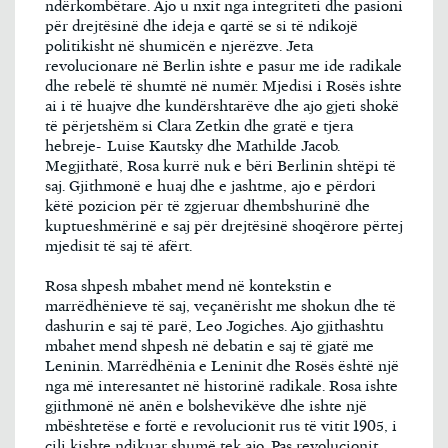
ndërkombëtare. Ajo u nxit nga integriteti dhe pasioni
për drejtësinë dhe ideja e qartë se si të ndikojë
politikisht në shumicën e njerëzve. Jeta
revolucionare në Berlin ishte e pasur me ide radikale
dhe rebelë të shumtë në numër. Mjedisi i Rosës ishte
ai i të huajve dhe kundërshtarëve dhe ajo gjeti shokë
të përjetshëm si Clara Zetkin dhe gratë e tjera
hebreje- Luise Kautsky dhe Mathilde Jacob.
Megjithatë, Rosa kurrë nuk e bëri Berlinin shtëpi të
saj. Gjithmonë e huaj dhe e jashtme, ajo e përdori
këtë pozicion për të zgjeruar dhembshurinë dhe
kuptueshmërinë e saj për drejtësinë shoqërore përtej
mjedisit të saj të afërt.
Rosa shpesh mbahet mend në kontekstin e
marrëdhënieve të saj, veçanërisht me shokun dhe të
dashurin e saj të parë, Leo Jogiches. Ajo gjithashtu
mbahet mend shpesh në debatin e saj të gjatë me
Leninin. Marrëdhënia e Leninit dhe Rosës është një
nga më interesantet në historinë radikale. Rosa ishte
gjithmonë në anën e bolshevikëve dhe ishte një
mbështetëse e fortë e revolucionit rus të vitit 1905, i
cili kishte ndikuar shumë tek ajo. Pas revolucionit,