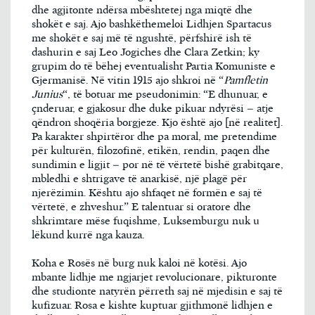
dhe agjitonte ndërsa mbështetej nga miqtë dhe
shokët e saj. Ajo bashkëthemeloi Lidhjen Spartacus
me shokët e saj më të ngushtë, përfshirë ish të
dashurin e saj Leo Jogiches dhe Clara Zetkin; ky
grupim do të bëhej eventualisht Partia Komuniste e
Gjermanisë. Në vitin 1915 ajo shkroi në “
Pamfletin
Junius
“, të botuar me pseudonimin: “E dhunuar, e
çnderuar, e gjakosur dhe duke pikuar ndyrësi – atje
qëndron shoqëria borgjeze. Kjo është ajo [në realitet].
Pa karakter shpirtëror dhe pa moral, me pretendime
për kulturën, filozofinë, etikën, rendin, paqen dhe
sundimin e ligjit – por në të vërtetë bishë grabitqare,
mbledhi e shtrigave të anarkisë, një plagë për
njerëzimin. Kështu ajo shfaqet në formën e saj të
vërtetë, e zhveshur.” E talentuar si oratore dhe
shkrimtare mëse fuqishme, Luksemburgu nuk u
lëkund kurrë nga kauza.
Koha e Rosës në burg nuk kaloi në kotësi. Ajo
mbante lidhje me ngjarjet revolucionare, pikturonte
dhe studionte natyrën përreth saj në mjedisin e saj të
kufizuar. Rosa e kishte kuptuar gjithmonë lidhjen e