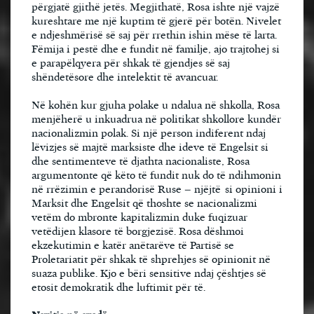
përgjatë gjithë jetës. Megjithatë, Rosa ishte një vajzë
kureshtare me një kuptim të gjerë për botën. Nivelet
e ndjeshmërisë së saj për rrethin ishin mëse të larta.
Fëmija i pestë dhe e fundit në familje, ajo trajtohej si
e parapëlqyera për shkak të gjendjes së saj
shëndetësore dhe intelektit të avancuar.
Në kohën kur gjuha polake u ndalua në shkolla, Rosa
menjëherë u inkuadrua në politikat shkollore kundër
nacionalizmin polak. Si një person indiferent ndaj
lëvizjes së majtë marksiste dhe ideve të Engelsit si
dhe sentimenteve të djathta nacionaliste, Rosa
argumentonte që këto të fundit nuk do të ndihmonin
në rrëzimin e perandorisë Ruse – njëjtë si opinioni i
Marksit dhe Engelsit që thoshte se nacionalizmi
vetëm do mbronte kapitalizmin duke fuqizuar
vetëdijen klasore të borgjezisë. Rosa dëshmoi
ekzekutimin e katër anëtarëve të Partisë se
Proletariatit për shkak të shprehjes së opinionit në
suaza publike. Kjo e bëri sensitive ndaj çështjes së
etosit demokratik dhe luftimit për të.