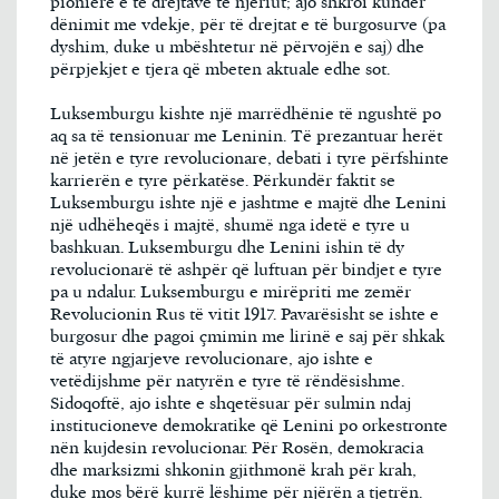
pioniere e të drejtave të njeriut; ajo shkroi kundër
dënimit me vdekje, për të drejtat e të burgosurve (pa
dyshim, duke u mbështetur në përvojën e saj) dhe
përpjekjet e tjera që mbeten aktuale edhe sot.
Luksemburgu kishte një marrëdhënie të ngushtë po
aq sa të tensionuar me Leninin. Të prezantuar herët
në jetën e tyre revolucionare, debati i tyre përfshinte
karrierën e tyre përkatëse. Përkundër faktit se
Luksemburgu ishte një e jashtme e majtë dhe Lenini
një udhëheqës i majtë, shumë nga idetë e tyre u
bashkuan. Luksemburgu dhe Lenini ishin të dy
revolucionarë të ashpër që luftuan për bindjet e tyre
pa u ndalur. Luksemburgu e mirëpriti me zemër
Revolucionin Rus të vitit 1917. Pavarësisht se ishte e
burgosur dhe pagoi çmimin me lirinë e saj për shkak
të atyre ngjarjeve revolucionare, ajo ishte e
vetëdijshme për natyrën e tyre të rëndësishme.
Sidoqoftë, ajo ishte e shqetësuar për sulmin ndaj
institucioneve demokratike që Lenini po orkestronte
nën kujdesin revolucionar. Për Rosën, demokracia
dhe marksizmi shkonin gjithmonë krah për krah,
duke mos bërë kurrë lëshime për njërën a tjetrën.