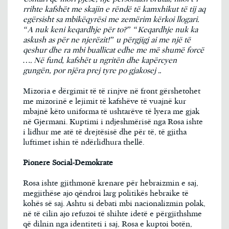
rrihte kafshët me skajin e rëndë të kamxhikut të tij aq
egërsisht sa mbikëqyrësi me zemërim kërkoi llogari.
“A nuk keni keqardhje për to?” “Keqardhje nuk ka
askush as për ne njerëzit!” u përgjigj ai me një të
qeshur dhe ra mbi buallicat edhe me më shumë forcë
…. Në fund, kafshët u ngritën dhe kapërcyen
gungën, por njëra prej tyre po gjakosej ..
Mizoria e dërgimit të të rinjve në front gërshetohet
me mizorinë e lejimit të kafshëve të vuajnë kur
mbajnë këto uniforma të ushtarëve të lyera me gjak
në Gjermani. Kuptimi i ndjeshmërisë nga Rosa ishte
i lidhur me atë të drejtësisë dhe për të, të gjitha
luftimet ishin të ndërlidhura thellë.
Pionere Social-Demokrate
Rosa ishte gjithmonë krenare për hebraizmin e saj,
megjithëse ajo qëndroi larg politikës hebraike të
kohës së saj. Ashtu si debati mbi nacionalizmin polak,
në të cilin ajo refuzoi të shihte idetë e përgjithshme
që dilnin nga identiteti i saj, Rosa e kuptoi botën,