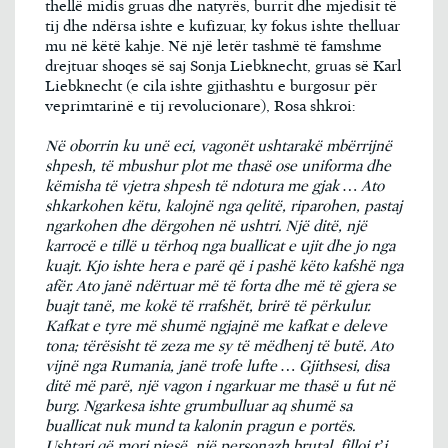
thellë midis gruas dhe natyrës, burrit dhe mjedisit të
tij dhe ndërsa ishte e kufizuar, ky fokus ishte thelluar
mu në këtë kahje. Në një letër tashmë të famshme
drejtuar shoqes së saj Sonja Liebknecht, gruas së Karl
Liebknecht (e cila ishte gjithashtu e burgosur për
veprimtarinë e tij revolucionare), Rosa shkroi:
Në oborrin ku unë eci, vagonët ushtarakë mbërrijnë
shpesh, të mbushur plot me thasë ose uniforma dhe
këmisha të vjetra shpesh të ndotura me gjak … Ato
shkarkohen këtu, kalojnë nga qelitë, riparohen, pastaj
ngarkohen dhe dërgohen në ushtri. Një ditë, një
karrocë e tillë u tërhoq nga buallicat e ujit dhe jo nga
kuajt. Kjo ishte hera e parë që i pashë këto kafshë nga
afër. Ato janë ndërtuar më të forta dhe më të gjera se
buajt tanë, me kokë të rrafshët, brirë të përkulur.
Kafkat e tyre më shumë ngjajnë me kafkat e deleve
tona; tërësisht të zeza me sy të mëdhenj të butë. Ato
vijnë nga Rumania, janë trofe lufte … Gjithsesi, disa
ditë më parë, një vagon i ngarkuar me thasë u fut në
burg. Ngarkesa ishte grumbulluar aq shumë sa
buallicat nuk mund ta kalonin pragun e portës.
Ushtari që mori pjesë, një personazh brutal, filloi t’i