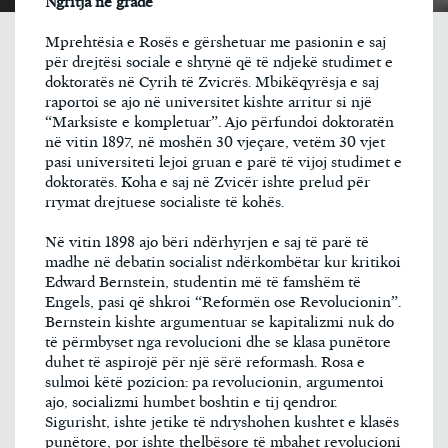
Ngritja në gradë
Mprehtësia e Rosës e gërshetuar me pasionin e saj
për drejtësi sociale e shtynë që të ndjekë studimet e
doktoratës në Cyrih të Zvicrës. Mbikëqyrësja e saj
raportoi se ajo në universitet kishte arritur si një
“Marksiste e kompletuar”. Ajo përfundoi doktoratën
në vitin 1897, në moshën 30 vjeçare, vetëm 30 vjet
pasi universiteti lejoi gruan e parë të vijoj studimet e
doktoratës. Koha e saj në Zvicër ishte prelud për
rrymat drejtuese socialiste të kohës.
Në vitin 1898 ajo bëri ndërhyrjen e saj të parë të
madhe në debatin socialist ndërkombëtar kur kritikoi
Edward Bernstein, studentin më të famshëm të
Engels, pasi që shkroi “Reformën ose Revolucionin”.
Bernstein kishte argumentuar se kapitalizmi nuk do
të përmbyset nga revolucioni dhe se klasa punëtore
duhet të aspirojë për një sërë reformash. Rosa e
sulmoi këtë pozicion: pa revolucionin, argumentoi
ajo, socializmi humbet boshtin e tij qendror.
Sigurisht, ishte jetike të ndryshohen kushtet e klasës
punëtore, por ishte thelbësore të mbahet revolucioni