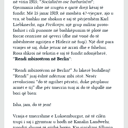
në vitin 1915; “
Socializëm ose barbarizëm
“;
Gjermania ishte në rrugën e qartë drejt kësaj të
fundit. Më 15 janar 1919, në moshën 47-vjeçare, ajo u
vra, së bashku me shokun e saj të përjetshëm Karl
Liebknecht, nga
Freikorps
, një grup militar proto-
fashist i cili punonte në bashkëpunim të plotë me
forcat centriste në qeveri (dhe më vonë do të
mbështeste ngritjen e Hitlerit në fuqi). Një ditë para
vrasjes së saj, duke jetuar në arrati dhe e fshehur,
Rosa shkroi në tekstin e saj të fundit ndonjëherë,
“
Rendi mbizotëron në Berlin
“:
“Rendi mbizotëron në Berlin!” Ju lakerë budallenj!
“Rendi” juaj është ndërtuar mbi rërë. Nesër
revolucioni “do të ngrihet përsëri, duke përplasur
armët e tij” dhe për tmerrin tuaj ai do të shpallë me
bori që bien:
Isha, jam, do të jem!
Vrasja e tmerrshme e Luksemburgut, në të cilën
trupi i saj i gjymtuar u hodh në Kanalin Landwehr,
tronditi shumë të gjithë botën. Kjo sinjalizoi fillimin