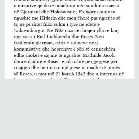
e mizorive që do të ndodhnin nën sundimin nazist
në Gjermani dhe Holokaustin;
Freikorps
punuan
ngushtë me Hitlerin dhe menjëherë pas ngritjes së
tij në pushtet filloi sulmi i tyre në idetë e
Luksemburgut. Në 1933 nazistët hoqën yllin e kuq
nga varri i Karl Liebknecht dhe Rosës. Nën
fashizmin gjerman, rritja e sulmeve ndaj
komunistëve dhe hebrenjve i bëri të cenueshëm
edhe shokët e saj më të ngushtë. Mathilde Jacob,
dora e djathtë e Rosës, e cila ishte përgjegjëse për
ruajtjen dhe botimin e një pjese të madhe të punës
së Rosës, u mor më 27 korrik 1942 dhe u internua në
kampin e përqendrimit Theresienstadt, ku ajo vdiq
më 14 prill 1943. Si shumë të tjerë, ajo nuk ishte
mjaft domethënëse në radhët e socialistëve për t’u
përndjekur nga Hitleri dhe nazistët për politikën e
saj, por ajo vuajti për hebrenjtësinë e saj, si të gjithë
vëllezërit e saj dhe të Rosës në vitet ’30. Luise
Kautsky vdiq në Aushvic në moshën 80 -vjeçare nga
një sulm në zemër.
Rosa Luksemburg mbetet një nga mendimtaret dhe