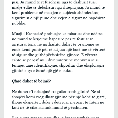
juaj. Ju mund të refuzoheni nga të dashurit tuaj,
madje edhe të dëboheni nga shtëpia juaj. Ju mund të
keni probleme në marrjen e kujdesit shëndetësor,
sigurimin e një pune dhe ecjen e sigurt në hapësirat
publike.
Muaji i Krenarisë pothuajse ka mbaruar dhe ndërsa
ne mund të krijojmë hapësirë ​​për të festuar të
arriturat tona, ne gjithashtu duhet të pranojmë se
ende kemi punë për të krijuar një botë me të vërtetë
të sigurt dhe gjithëpërfshirëse gjinore. E vërteta
është se përqafimi i diversitetit në mënyrën se si
fëmijët tanë identifikojnë, shprehin dhe eksplorojnë
gjinitë e tyre është një gjë e bukur.
Çfarë duhet të bëjmë?
Ne duhet t’i ndalojmë rregullat rreth gjinisë. Ne si
shoqëri kemi rregulluar gjininë për një kohë të gjatë,
thonë ekspertët, duke i detyruar njerëzit të futen në
kuti në të cilat ata nuk mund të përshtaten.