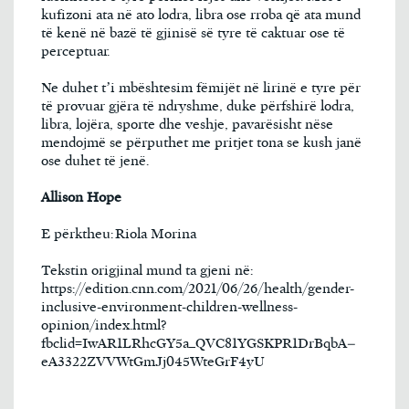
kufizoni ata në ato lodra, libra ose rroba që ata mund
të kenë në bazë të gjinisë së tyre të caktuar ose të
perceptuar.
Ne duhet t’i mbështesim fëmijët në lirinë e tyre për
të provuar gjëra të ndryshme, duke përfshirë lodra,
libra, lojëra, sporte dhe veshje, pavarësisht nëse
mendojmë se përputhet me pritjet tona se kush janë
ose duhet të jenë.
Allison Hope
E përktheu: Riola Morina
Tekstin origjinal mund ta gjeni në:
https://edition.cnn.com/2021/06/26/health/gender-
inclusive-environment-children-wellness-
opinion/index.html?
fbclid=IwAR1LRhcGY5a_QVC81YGSKPR1DrBqbA–
eA3322ZVVWtGmJj045WteGrF4yU