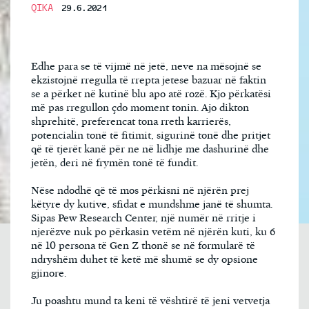
QIKA
29.6.2021
Edhe para se të vijmë në jetë, neve na mësojnë se
ekzistojnë rregulla të rrepta jetese bazuar në faktin
se a përket në kutinë blu apo atë rozë. Kjo përkatësi
më pas rregullon çdo moment tonin. Ajo dikton
shprehitë, preferencat tona rreth karrierës,
potencialin tonë të fitimit, sigurinë tonë dhe pritjet
që të tjerët kanë për ne në lidhje me dashurinë dhe
jetën, deri në frymën tonë të fundit.
Nëse ndodhë që të mos përkisni në njërën prej
këtyre dy kutive, sfidat e mundshme janë të shumta.
Sipas Pew Research Center, një numër në rritje i
njerëzve nuk po përkasin vetëm në njërën kuti, ku 6
në 10 persona të Gen Z thonë se në formularë të
ndryshëm duhet të ketë më shumë se dy opsione
gjinore.
Ju poashtu mund ta keni të vështirë të jeni vetvetja