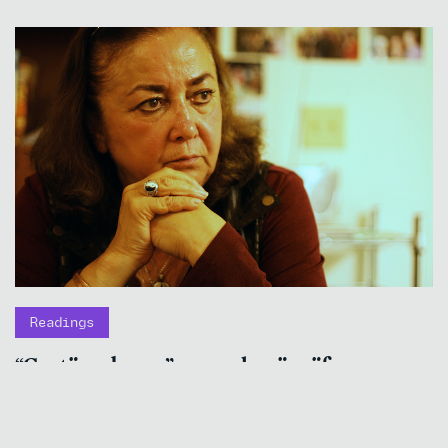
Readings
“Gratë pa burra” – novela që rrëfen
historinë e Iranit përmes trupave të grave
QIKA
23.7.2026