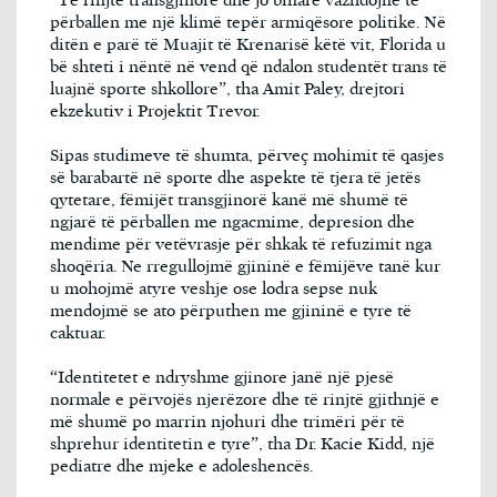
“Të rinjtë transgjinorë dhe jo binarë vazhdojnë të
përballen me një klimë tepër armiqësore politike. Në
ditën e parë të Muajit të Krenarisë këtë vit, Florida u
bë shteti i nëntë në vend që ndalon studentët trans të
luajnë sporte shkollore”, tha Amit Paley, drejtori
ekzekutiv i Projektit Trevor.
Sipas studimeve të shumta, përveç mohimit të qasjes
së barabartë në sporte dhe aspekte të tjera të jetës
qytetare, fëmijët transgjinorë kanë më shumë të
ngjarë të përballen me ngacmime, depresion dhe
mendime për vetëvrasje për shkak të refuzimit nga
shoqëria. Ne rregullojmë gjininë e fëmijëve tanë kur
u mohojmë atyre veshje ose lodra sepse nuk
mendojmë se ato përputhen me gjininë e tyre të
caktuar.
“Identitetet e ndryshme gjinore janë një pjesë
normale e përvojës njerëzore dhe të rinjtë gjithnjë e
më shumë po marrin njohuri dhe trimëri për të
shprehur identitetin e tyre”, tha Dr. Kacie Kidd, një
pediatre dhe mjeke e adoleshencës.