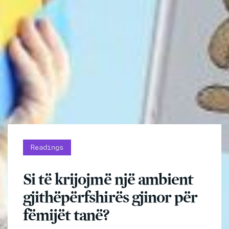
Readings
Si të krijojmë një ambient
gjithëpërfshirës gjinor për
fëmijët tanë?