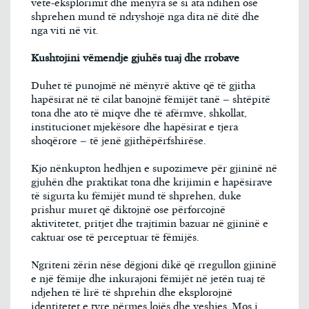
vetë-eksplorimit dhe mënyra se si ata ndihen ose
shprehen mund të ndryshojë nga dita në ditë dhe
nga viti në vit.
Kushtojini vëmendje gjuhës tuaj dhe rrobave
Duhet të punojmë në mënyrë aktive që të gjitha
hapësirat në të cilat banojnë fëmijët tanë – shtëpitë
tona dhe ato të miqve dhe të afërmve, shkollat,
institucionet mjekësore dhe hapësirat e tjera
shoqërore – të jenë gjithëpërfshirëse.
Kjo nënkupton hedhjen e supozimeve për gjininë në
gjuhën dhe praktikat tona dhe krijimin e hapësirave
të sigurta ku fëmijët mund të shprehen, duke
prishur muret që diktojnë ose përforcojnë
aktivitetet, pritjet dhe trajtimin bazuar në gjininë e
caktuar ose të perceptuar të fëmijës.
Ngriteni zërin nëse dëgjoni dikë që rregullon gjininë
e një fëmije dhe inkurajoni fëmijët në jetën tuaj të
ndjehen të lirë të shprehin dhe eksplorojnë
identitetet e tyre përmes lojës dhe veshjes. Mos i