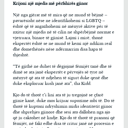
Krijoni një mjedis më përfshirës gjinor
Një nga gjërat më të mira që ne mund të bëjmë –
pavarësisht nëse ne identifikohemi si LGBTQ –
është që të angazhohemi në mënyrë aktive për të
nxitur një mjedis në të cilin ne shpërbëjmë normat e
vjetruara, binare të gjinisë. Lajmi i mirë, thonë
ekspertët është se ne mund të kemi një ndikim real
dhe domethënës nëse ndërmarrim disa hapa të
thjeshtë.
“Të gjithë ne duhet të dëgjojmë fëmijët tanë dhe të
dimë se ata janë ekspertët e përvojës së tyre në
mënyrë që ata të ndjehen të sigurt duke qenë dhe
duke eksploruar kush janë ata”, tha Kidd.
Kjo do të thotë t’i lini ata të ju tregojnë se çfarë
gjinie kanë, duke mos krijuar supozime mbi të. Do të
thotë të kuptoni ndryshimin midis identitetit gjinor
dhe shprehjes gjinore dhe sesi ato dallohen nga ajo
që ju caktohet në lindje. Kjo do të thotë të pranoni që
fëmijët, në fakt edhe disa të rritur janë në procesin e