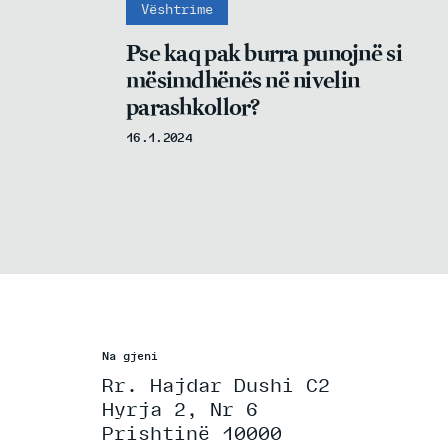
Vështrime
Pse kaq pak burra punojnë si
mësimdhënës në nivelin
parashkollor?
16.1.2024
Na gjeni
Rr. Hajdar Dushi C2
Hyrja 2, Nr 6
Prishtinë 10000