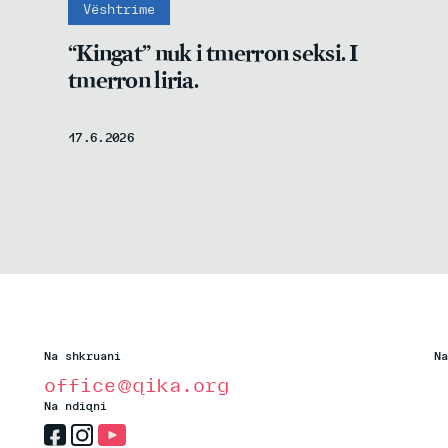
Vështrime
“Kingat” nuk i tmerron seksi. I
tmerron liria.
17.6.2026
Na shkruani
Na
office@qika.org
Na ndiqni