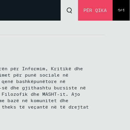
PËR QIKA
1≠1
rën për Informim, Kritikë dhe
imet për punë sociale në
 qenë bashkëpunëtore në
-së dhe gjithashtu bursiste në
 Filozofik dhe MASHT-it. Ajo
me bazë në komunitet dhe
 theks të veçantë në të drejtat