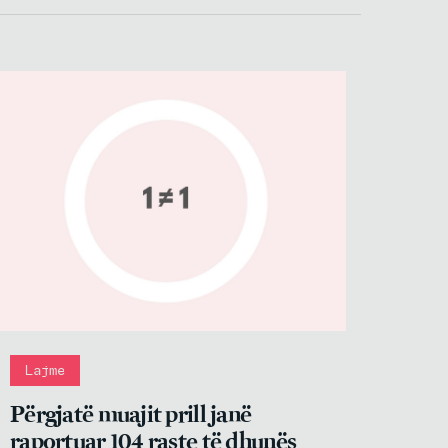
Lajme
Përgjatë muajit prill janë
raportuar 104 raste të dhunës