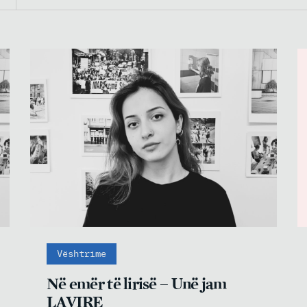
Vështrime
Në emër të lirisë – Unë jam
LAVIRE