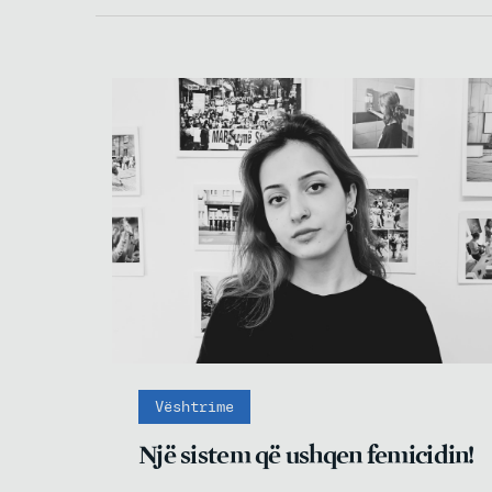
Vështrime
Një sistem që ushqen femicidin!