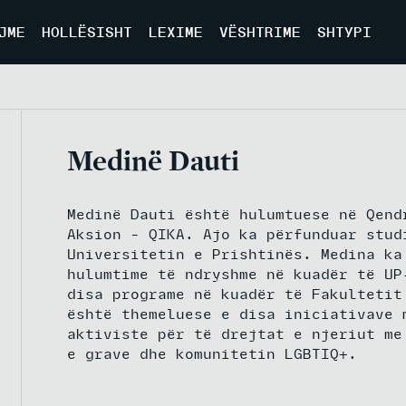
JME
HOLLËSISHT
LEXIME
VËSHTRIME
SHTYPI
Medinë Dauti
Medinë Dauti është hulumtuese në Qend
Aksion – QIKA. Ajo ka përfunduar stud
Universitetin e Prishtinës. Medina ka
hulumtime të ndryshme në kuadër të UP
disa programe në kuadër të Fakultetit
është themeluese e disa iniciativave 
aktiviste për të drejtat e njeriut me
e grave dhe komunitetin LGBTIQ+.