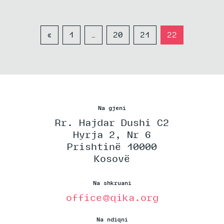
«
1
…
20
21
22
Na gjeni
Rr. Hajdar Dushi C2
Hyrja 2, Nr 6
Prishtinë 10000
Kosovë
Na shkruani
office@qika.org
Na ndiqni