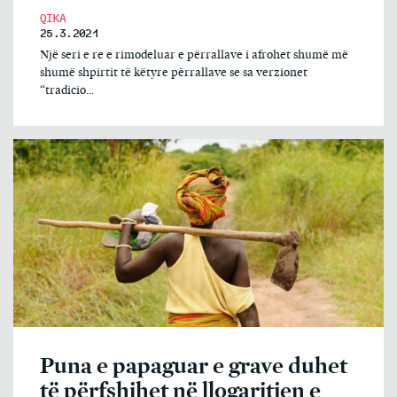
QIKA
25.3.2021
Një seri e re e rimodeluar e përrallave i afrohet shumë më
shumë shpirtit të këtyre përrallave se sa verzionet
“tradicio...
Puna e papaguar e grave duhet
të përfshihet në llogaritjen e