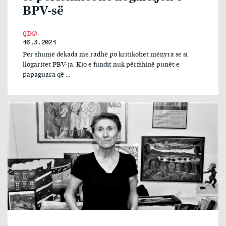
BPV-së
QIKA
16.3.2021
Për shumë dekada me radhë po kritikohet mënyra se si
llogaritet PBV-ja. Kjo e fundit nuk përfshinë punët e
papaguara që ...