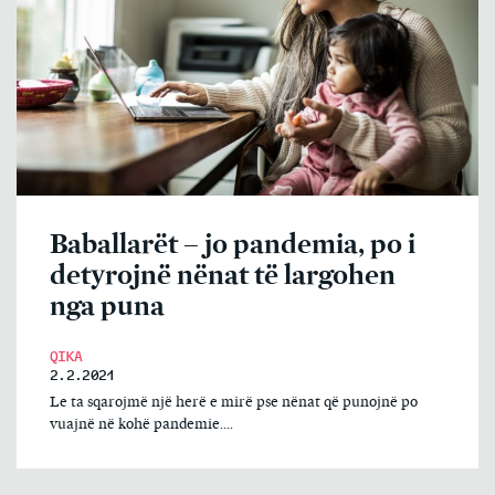
Baballarët – jo pandemia, po i
detyrojnë nënat të largohen
nga puna
QIKA
2.2.2021
Le ta sqarojmë një herë e mirë pse nënat që punojnë po
vuajnë në kohë pandemie....