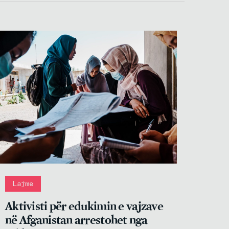
Lajme
Aktivisti për edukimin e vajzave
në Afganistan arrestohet nga