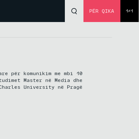
PËR QIKA
1≠1
are për komunikim me mbi 10
tudimet Master në Media dhe
Charles University në Pragë