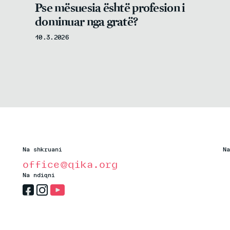
Pse mësuesia është profesion i
dominuar nga gratë?
10.3.2026
Na shkruani
Na
office@qika.org
Na ndiqni