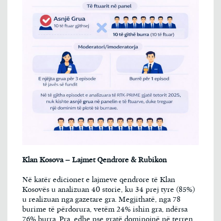
Klan Kosova – Lajmet Qendrore & Rubikon
Në katër edicionet e lajmeve qendrore të Klan
Kosovës u analizuan 40 storie, ku 34 prej tyre (85%)
u realizuan nga gazetare gra. Megjithatë, nga 78
burime të përdorura, vetëm 24% ishin gra, ndërsa
76% burra. Pra, edhe pse gratë dominojnë në terren