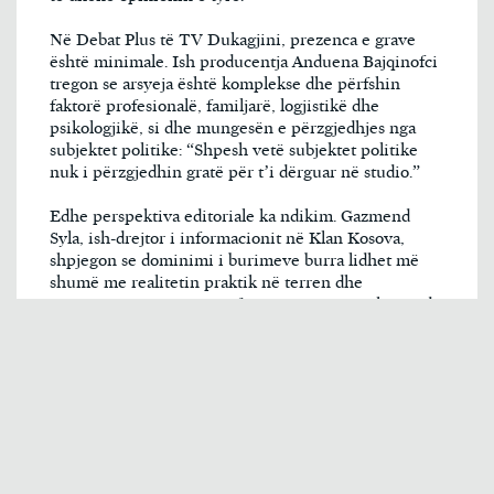
Në Debat Plus të TV Dukagjini, prezenca e grave
është minimale. Ish producentja Anduena Bajqinofci
tregon se arsyeja është komplekse dhe përfshin
faktorë profesionalë, familjarë, logjistikë dhe
psikologjikë, si dhe mungesën e përzgjedhjes nga
subjektet politike: “Shpesh vetë subjektet politike
nuk i përzgjedhin gratë për t’i dërguar në studio.”
Edhe perspektiva editoriale ka ndikim. Gazmend
Syla, ish-drejtor i informacionit në Klan Kosova,
shpjegon se dominimi i burimeve burra lidhet më
shumë me realitetin praktik në terren dhe
institucionet sesa me preferenca gjinore: nuk mund
të kërkosh që një burim të jetë grua nëse zëdhënësi
ose personi përgjegjës është burrë, ose nga familjet
që vendosin kush flet; te burimet institucionale,
gratë janë më pak të përfshira në vendimmarrje,
andaj probabiliteti që të jenë burime është më i
vogël.
Ai thekson se vendimet redaksionale fokusohen mbi