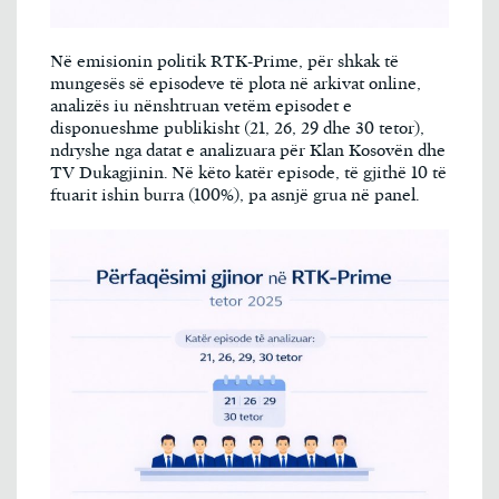
Në emisionin politik RTK-Prime, për shkak të
mungesës së episodeve të plota në arkivat online,
analizës iu nënshtruan vetëm episodet e
disponueshme publikisht (21, 26, 29 dhe 30 tetor),
ndryshe nga datat e analizuara për Klan Kosovën dhe
TV Dukagjinin. Në këto katër episode, të gjithë 10 të
ftuarit ishin burra (100%), pa asnjë grua në panel.