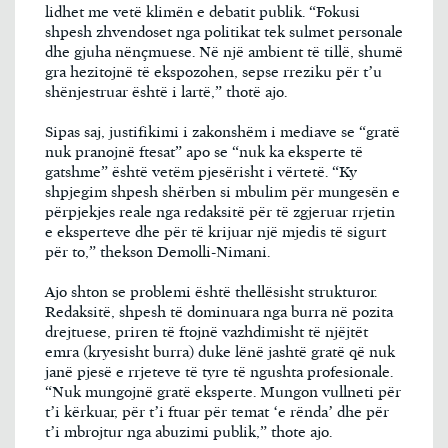
lidhet me vetë klimën e debatit publik. “Fokusi
shpesh zhvendoset nga politikat tek sulmet personale
dhe gjuha nënçmuese. Në një ambient të tillë, shumë
gra hezitojnë të ekspozohen, sepse rreziku për t’u
shënjestruar është i lartë,” thotë ajo.
Sipas saj, justifikimi i zakonshëm i mediave se “gratë
nuk pranojnë ftesat” apo se “nuk ka eksperte të
gatshme” është vetëm pjesërisht i vërtetë. “Ky
shpjegim shpesh shërben si mbulim për mungesën e
përpjekjes reale nga redaksitë për të zgjeruar rrjetin
e eksperteve dhe për të krijuar një mjedis të sigurt
për to,” thekson Demolli-Nimani.
Ajo shton se problemi është thellësisht strukturor.
Redaksitë, shpesh të dominuara nga burra në pozita
drejtuese, priren të ftojnë vazhdimisht të njëjtët
emra (kryesisht burra) duke lënë jashtë gratë që nuk
janë pjesë e rrjeteve të tyre të ngushta profesionale.
“Nuk mungojnë gratë eksperte. Mungon vullneti për
t’i kërkuar, për t’i ftuar për temat ‘e rënda’ dhe për
t’i mbrojtur nga abuzimi publik,” thote ajo.