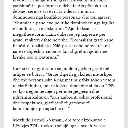
kryesor të mungesës së grave: problem nuk është
gatishmëria, por format e debatit. Ajo përshkruan
debatet serioze si të rralla, ndërsa shumica
dominohen nga konflikte personale dhe ton agresiv:
“Shumica e paneleve politike dominohen nga logjika
e konfliktit, jo e diskutimit.” Ajo thekson se,
megjithëse formalizmi duket se jep hapësirë për
gratë, realiteti është ndryshe: “Formalisht gratë kanë
hapësirë, realisht jo. Ndërprerjet dhe nënvlerësimi
janë të shpeshta, sidomos kur shprehin qëndrime
kritike ose të pavarura.”
Luzha vë re gjithashtu se publiku gjykon gratë më
ashpër se burrat: “Gratë shpesh gjykohen më ashpër
dhe më personalisht. Reagimet nuk fokusohen vetëm
te çfarë thuhet, por te kush e thotë dhe si duket.” Për
të, kjo tregon nevojën për ndërgjegjësim dhe
ndryshim kulturor: “Kur ambienti është profesional
dhe respektues, gratë janë të gatshme të
kontribuojnë po aq sa burrat.”
Mexhide Demolli-Nimani, drejtore ekzekutive e
Lëvizjes FOL, thekson se një nga arsyet kryesore