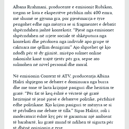
Albana Rrahmani, producente e emisionit Rubikon,
tregon se lista e ekspertëve përfshin mbi 400 emra,
më shumë se gjysma gra, por pjesëmarrja e tyre
pengohet edhe nga mënyra se si fragmentet e debatit
shpërndahen jashtë kontekstit. “Pjesë nga emisionet
shpërndahen në rrjete sociale të shkëputura nga
konteksti dhe përdoren nga individë apo grupe të
caktuara me qëllim denigrimi” Ajo shprehet që kjo
ndodh për të dy gjinitë, mirëpo sulmet online
zakonisht kanë trajtë tjetër për gra, sepse ato
sulmohen në nivel personal dhe moral.
Në emisionin Context të ATV, producentja Albina
Haliti shpjegon se debatet e dominuara nga burra
dhe me tone të larta krijojnë pasiguri dhe hezitim te
gratë: “Për fat të keq është e vërtetë që gratë
hezitojnë të jenë pjesë e debateve politike, përfshirë
edhe politikane. Kjo krijon pasiguri te mënyra se si
të përballen me debate të tilla.” Sipas Halitit, roli i
moderatorit është kyç për të garantuar një ambient
të barabartë, ku gratë mund të ndihen të sigurta për
të dhënë opinionin e tyre.