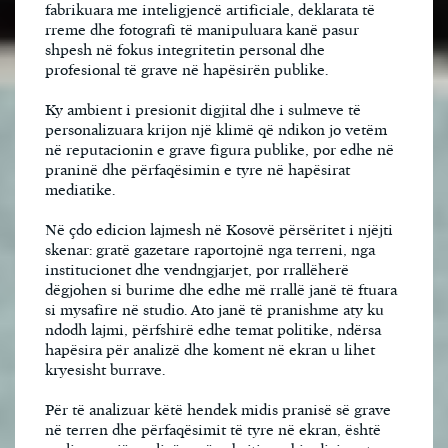
fabrikuara me inteligjencë artificiale, deklarata të
rreme dhe fotografi të manipuluara kanë pasur
shpesh në fokus integritetin personal dhe
profesional të grave në hapësirën publike.
Ky ambient i presionit digjital dhe i sulmeve të
personalizuara krijon një klimë që ndikon jo vetëm
në reputacionin e grave figura publike, por edhe në
praninë dhe përfaqësimin e tyre në hapësirat
mediatike.
Në çdo edicion lajmesh në Kosovë përsëritet i njëjti
skenar: gratë gazetare raportojnë nga terreni, nga
institucionet dhe vendngjarjet, por rrallëherë
dëgjohen si burime dhe edhe më rrallë janë të ftuara
si mysafire në studio. Ato janë të pranishme aty ku
ndodh lajmi, përfshirë edhe temat politike, ndërsa
hapësira për analizë dhe koment në ekran u lihet
kryesisht burrave.
Për të analizuar këtë hendek midis pranisë së grave
në terren dhe përfaqësimit të tyre në ekran, është