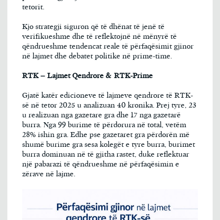
tetorit.
Kjo strategji siguron që të dhënat të jenë të
verifikueshme dhe të reflektojnë në mënyrë të
qëndrueshme tendencat reale të përfaqësimit gjinor
në lajmet dhe debatet politike në prime-time.
RTK – Lajmet Qendrore & RTK-Prime
Gjatë katër edicioneve të lajmeve qendrore të RTK-
së në tetor 2025 u analizuan 40 kronika. Prej tyre, 23
u realizuan nga gazetare gra dhe 17 nga gazetarë
burra. Nga 99 burime të përdorura në total, vetëm
28% ishin gra. Edhe pse gazetaret gra përdorën më
shumë burime gra sesa kolegët e tyre burra, burimet
burra dominuan në të gjitha rastet, duke reflektuar
një pabarazi të qëndrueshme në përfaqësimin e
zërave në lajme.