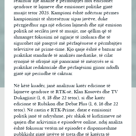
realizuar një analizë e përmbajtjes mbi edicionet
qendrore të lajmeve dhe emisionet politike gjatë
muajit tetor 2025. Kampioni është ndërtuar përmes
kampionimit të shtresëzuar sipas javëve, duke
përzgjedhur nga një edicion lajmesh dhe një emision
politik në secilën javë të muajit, me qëllim që të
shmanget fokusimi në ngjarje të izoluara dhe të
sigurohet një pasqyrë më përfaqësuese e përmbajtjes
televizive në prime-time. Kjo qasje është e bazuar në
praktikat standarde të analizës mediatike, të cilat
synojnë të ofrojnë një panoramë të mënyrës se si
praktikat redaktoriale dhe përfaqësimi gjinor ndodh
gjatë një periudhe të caktuar.
Në këtë kuadër, janë analizuar katër edicione të
lajmeve qendrore të RTK-së, Klan Kosovës dhe TV
Dukagjinit (1, 6, 18 dhe 22 tetor), si dhe katër
edicione të Rubikon dhe Debat Plus (1, 6, 16 dhe 22
tetor). Në rastin e RTK-Prime, datat e emisionit
politik janë të ndryshme, për shkak të kufizimeve në
qasjen dhe arkivimin e episodeve online, ndaj analiza
është fokusuar vetëm në episodet e disponueshme
publikisht gjatë javëve të treta dhe të katërta të