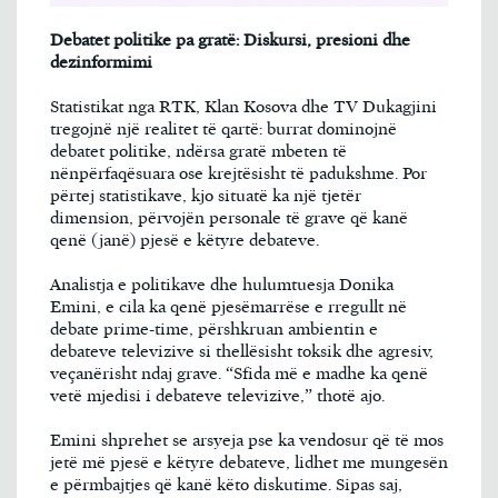
Debatet politike pa gratë: Diskursi, presioni dhe
dezinformimi
Statistikat nga RTK, Klan Kosova dhe TV Dukagjini
tregojnë një realitet të qartë: burrat dominojnë
debatet politike, ndërsa gratë mbeten të
nënpërfaqësuara ose krejtësisht të padukshme. Por
përtej statistikave, kjo situatë ka një tjetër
dimension, përvojën personale të grave që kanë
qenë (janë) pjesë e këtyre debateve.
Analistja e politikave dhe hulumtuesja Donika
Emini, e cila ka qenë pjesëmarrëse e rregullt në
debate prime-time, përshkruan ambientin e
debateve televizive si thellësisht toksik dhe agresiv,
veçanërisht ndaj grave. “Sfida më e madhe ka qenë
vetë mjedisi i debateve televizive,” thotë ajo.
Emini shprehet se arsyeja pse ka vendosur që të mos
jetë më pjesë e këtyre debateve, lidhet me mungesën
e përmbajtjes që kanë këto diskutime. Sipas saj,