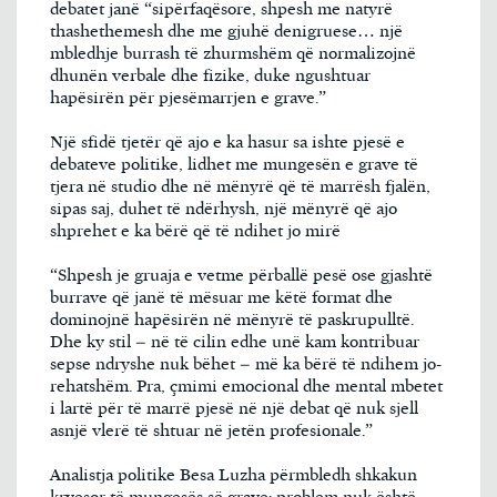
debatet janë “sipërfaqësore, shpesh me natyrë
thashethemesh dhe me gjuhë denigruese… një
mbledhje burrash të zhurmshëm që normalizojnë
dhunën verbale dhe fizike, duke ngushtuar
hapësirën për pjesëmarrjen e grave.”
Një sfidë tjetër që ajo e ka hasur sa ishte pjesë e
debateve politike, lidhet me mungesën e grave të
tjera në studio dhe në mënyrë që të marrësh fjalën,
sipas saj, duhet të ndërhysh, një mënyrë që ajo
shprehet e ka bërë që të ndihet jo mirë
“Shpesh je gruaja e vetme përballë pesë ose gjashtë
burrave që janë të mësuar me këtë format dhe
dominojnë hapësirën në mënyrë të paskrupulltë.
Dhe ky stil – në të cilin edhe unë kam kontribuar
sepse ndryshe nuk bëhet – më ka bërë të ndihem jo-
rehatshëm. Pra, çmimi emocional dhe mental mbetet
i lartë për të marrë pjesë në një debat që nuk sjell
asnjë vlerë të shtuar në jetën profesionale.”
Analistja politike Besa Luzha përmbledh shkakun