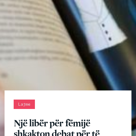
Lajme
Një libër për fëmijë
shkakton debat për të