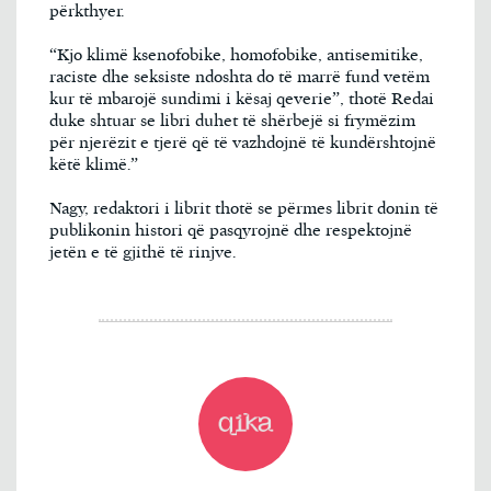
përkthyer.
“Kjo klimë ksenofobike, homofobike, antisemitike,
raciste dhe seksiste ndoshta do të marrë fund vetëm
kur të mbarojë sundimi i kësaj qeverie”, thotë Redai
duke shtuar se libri duhet të shërbejë si frymëzim
për njerëzit e tjerë që të vazhdojnë të kundërshtojnë
këtë klimë.”
Nagy, redaktori i librit thotë se përmes librit donin të
publikonin histori që pasqyrojnë dhe respektojnë
jetën e të gjithë të rinjve.