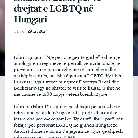
drejtat e LGBTQ në
Hungari
QIKA
20.2.2021
Libri i quajtur “Një përrallë për të gjithë” është një
antologji e ritregimeve të përrallave tradicionale, të
prezantuara me personazhe më të larmishëm dhe
gjithëpërfshirës, përfshirë persona LGBTQ. Ky libër
i shkruar nga autorët hungarez Dorottya Redai dhe
Boldizsar Nagy në shtator të vitit të kaluar, u shit në
më shumë se 1500 kopje vetëm brenda 2 jave.
Libri përfshin 17 tregime, që shfaqin personazhe të
ndryshme që dallojnë nga gjinia, prejardhja etnike,
fetare dhe socio-ekonomike. Ky është libri i parë për
fëmijë për personat LGBTQ në gjuhën hungareze.
Autorët thonë se donin t’u jepnin zë atyre që shpesh
mbesin pa zë, raporton TIME.