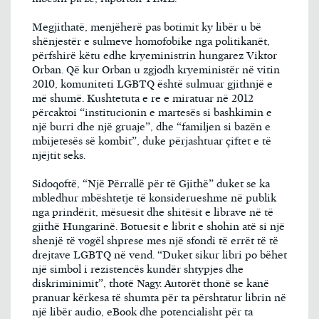
Megjithatë, menjëherë pas botimit ky libër u bë
shënjestër e sulmeve homofobike nga politikanët,
përfshirë këtu edhe kryeministrin hungarez Viktor
Orban. Që kur Orban u zgjodh kryeministër në vitin
2010, komuniteti LGBTQ është sulmuar gjithnjë e
më shumë. Kushtetuta e re e miratuar në 2012
përcaktoi “institucionin e martesës si bashkimin e
një burri dhe një gruaje”, dhe “familjen si bazën e
mbijetesës së kombit”, duke përjashtuar çiftet e të
njëjtit seks.
Sidoqoftë, “Një Përrallë për të Gjithë” duket se ka
mbledhur mbështetje të konsiderueshme në publik
nga prindërit, mësuesit dhe shitësit e librave në të
gjithë Hungarinë. Botuesit e librit e shohin atë si një
shenjë të vogël shprese mes një sfondi të errët të të
drejtave LGBTQ në vend. “Duket sikur libri po bëhet
një simbol i rezistencës kundër shtypjes dhe
diskriminimit”, thotë Nagy. Autorët thonë se kanë
pranuar kërkesa të shumta për ta përshtatur librin në
një libër audio, eBook dhe potencialisht për ta