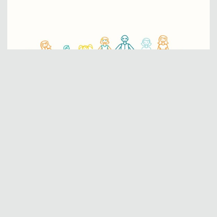
Lajme
Gratë me aftësi të kufizuara në Kosovë
vazhdojnë të përballen me diskriminim të
shumëfishtë
QIKA
6.8.2026