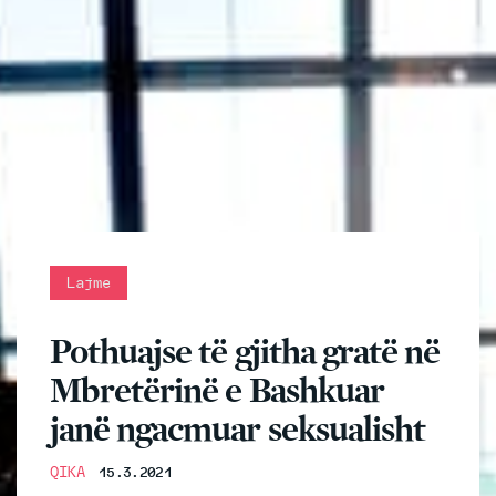
Lajme
Pothuajse të gjitha gratë në
Mbretërinë e Bashkuar
janë ngacmuar seksualisht
QIKA
15.3.2021