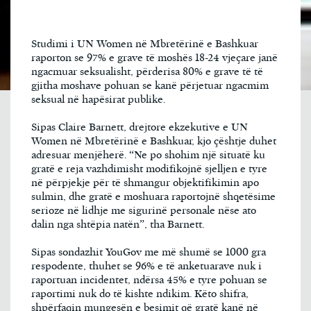
Studimi i UN Women në Mbretërinë e Bashkuar
raporton se 97% e grave të moshës 18-24 vjeçare janë
ngacmuar seksualisht, përderisa 80% e grave të të
gjitha moshave pohuan se kanë përjetuar ngacmim
seksual në hapësirat publike.
Sipas Claire Barnett, drejtore ekzekutive e UN
Women në Mbretërinë e Bashkuar, kjo çështje duhet
adresuar menjëherë. “Ne po shohim një situatë ku
gratë e reja vazhdimisht modifikojnë sjelljen e tyre
në përpjekje për të shmangur objektifikimin apo
sulmin, dhe gratë e moshuara raportojnë shqetësime
serioze në lidhje me sigurinë personale nëse ato
dalin nga shtëpia natën”, tha Barnett.
Sipas sondazhit YouGov me më shumë se 1000 gra
respodente, thuhet se 96% e të anketuarave nuk i
raportuan incidentet, ndërsa 45% e tyre pohuan se
raportimi nuk do të kishte ndikim. Këto shifra,
shpërfaqin mungesën e besimit që gratë kanë në