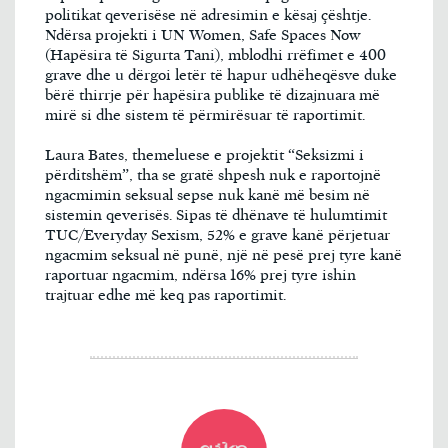
politikat qeverisëse në adresimin e kësaj çështje.
Ndërsa projekti i UN Women, Safe Spaces Now
(Hapësira të Sigurta Tani), mblodhi rrëfimet e 400
grave dhe u dërgoi letër të hapur udhëheqësve duke
bërë thirrje për hapësira publike të dizajnuara më
mirë si dhe sistem të përmirësuar të raportimit.
Laura Bates, themeluese e projektit “Seksizmi i
përditshëm”, tha se gratë shpesh nuk e raportojnë
ngacmimin seksual sepse nuk kanë më besim në
sistemin qeverisës. Sipas të dhënave të hulumtimit
TUC/Everyday Sexism, 52% e grave kanë përjetuar
ngacmim seksual në punë, një në pesë prej tyre kanë
raportuar ngacmim, ndërsa 16% prej tyre ishin
trajtuar edhe më keq pas raportimit.