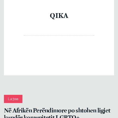
QIKA
Lajme
Në Afrikën Perëndimore po shtohen ligjet
kundër komunitetit LGBTQ+