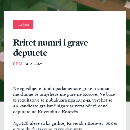
Lajme
Rritet numri i grave
deputete
QIKA
4.3.2021
Në zgjedhjet e fundit parlamentare gratë u votuan
më shumë se asnjëherë më parë në Kosovë. Në bazë
të rezultateve të publikuara nga KQZ-ja, vërehet se
44 kandidate gra kanë siguruar votat për të qenë
deputete në Kuvendin e Kosovës.
Nga 120 ulëse sa ka gjithsej Kuvendi i Kosovës, 36.6%
e tyre do t’u takojnë grave deputete.