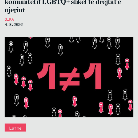
komunitetit LGBTQ+ shkel të drejtat e
njeriut
QIKA
4.8.2026
Lajme