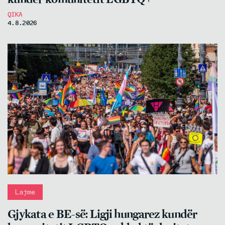
QIKA
4.8.2026
Lajme
Gjykata e BE-së: Ligji hungarez kundër