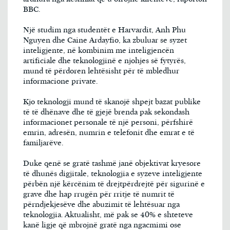
BBC.
Një studim nga studentët e Harvardit, Anh Phu
Nguyen dhe Caine Ardayfio, ka zbuluar se syzet
inteligjente, në kombinim me inteligjencën
artificiale dhe teknologjinë e njohjes së fytyrës,
mund të përdoren lehtësisht për të mbledhur
informacione private.
Kjo teknologji mund të skanojë shpejt bazat publike
të të dhënave dhe të gjejë brenda pak sekondash
informacionet personale të një personi, përfshirë
emrin, adresën, numrin e telefonit dhe emrat e të
familjarëve.
Duke qenë se gratë tashmë janë objektivat kryesore
të dhunës digjitale, teknologjia e syzeve inteligjente
përbën një kërcënim të drejtpërdrejtë për sigurinë e
grave dhe hap rrugën për rritje të numrit të
përndjekjesëve dhe abuzimit të lehtësuar nga
teknologjia. Aktualisht, më pak se 40% e shteteve
kanë ligje që mbrojnë gratë nga ngacmimi ose