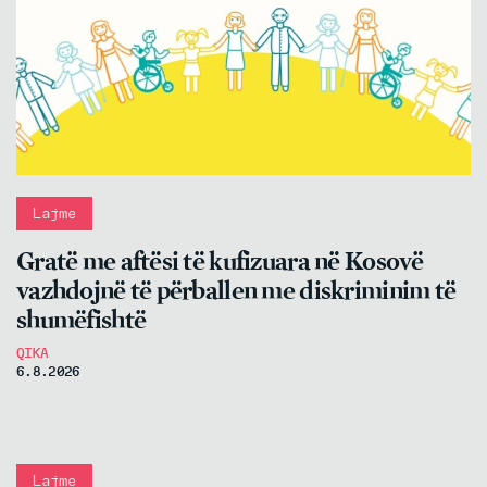
Lajme
Gratë me aftësi të kufizuara në Kosovë
vazhdojnë të përballen me diskriminim të
shumëfishtë
QIKA
6.8.2026
Lajme