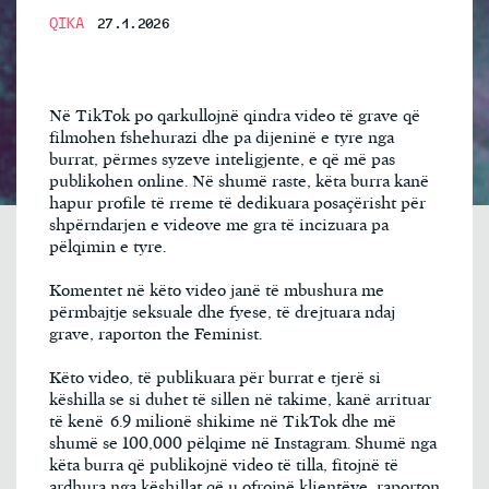
QIKA
27.1.2026
Në TikTok po qarkullojnë qindra video të grave që
filmohen fshehurazi dhe pa dijeninë e tyre nga
burrat, përmes syzeve inteligjente, e që më pas
publikohen online. Në shumë raste, këta burra kanë
hapur profile të rreme të dedikuara posaçërisht për
shpërndarjen e videove me gra të incizuara pa
pëlqimin e tyre.
Komentet në këto video janë të mbushura me
përmbajtje seksuale dhe fyese, të drejtuara ndaj
grave, raporton the Feminist.
Këto video, të publikuara për burrat e tjerë si
këshilla se si duhet të sillen në takime, kanë arrituar
të kenë 6.9 milionë shikime në TikTok dhe më
shumë se 100,000 pëlqime në Instagram. Shumë nga
këta burra që publikojnë video të tilla, fitojnë të
ardhura nga këshillat që u ofrojnë klientëve, raporton