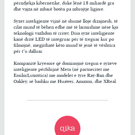
përndjekja kibernetike, duke lënë 1.8 miliardë gra
dhe vajza në mbarë botën pa mbrojtje ligjore.
Syzet inteligjente vijnë në shumë lloje dizajnesh, të
cilat mund të bëhen edhe më të larmishme nëse kjo
teknologji vazhdon të rritet. Disa syze inteligjente
kanë dritë LED të integruar për të treguar kur po
filmojnë, megjithatë këto mund të jenë të vështira
për t’u dalluar.
Kompanitë kryesore që dominojnë tregun e syzeve
inteligjente përfshijnë Meta (në partneritet me
EssilorLuxottica) me modelet e tyre Ray-Ban dhe
Oakley, së bashku me Huawei, Amazon, dhe XReal.