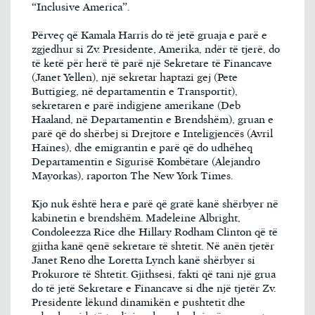
“Inclusive America”.
Përveç që Kamala Harris do të jetë gruaja e parë e
zgjedhur si Zv. Presidente, Amerika, ndër të tjerë, do
të ketë për herë të parë një Sekretare të Financave
(Janet Yellen), një sekretar haptazi gej (Pete
Buttigieg, në departamentin e Transportit),
sekretaren e parë indigjene amerikane (Deb
Haaland, në Departamentin e Brendshëm), gruan e
parë që do shërbej si Drejtore e Inteligjencës (Avril
Haines), dhe emigrantin e parë që do udhëheq
Departamentin e Sigurisë Kombëtare (Alejandro
Mayorkas), raporton The New York Times.
Kjo nuk është hera e parë që gratë kanë shërbyer në
kabinetin e brendshëm. Madeleine Albright,
Condoleezza Rice dhe Hillary Rodham Clinton që të
gjitha kanë qenë sekretare të shtetit. Në anën tjetër
Janet Reno dhe Loretta Lynch kanë shërbyer si
Prokurore të Shtetit. Gjithsesi, fakti që tani një grua
do të jetë Sekretare e Financave si dhe një tjetër Zv.
Presidente lëkund dinamikën e pushtetit dhe