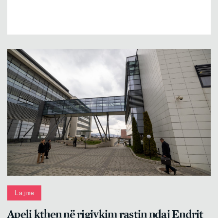
Lajme
Apeli kthen në rigjykim rastin ndaj Endrit