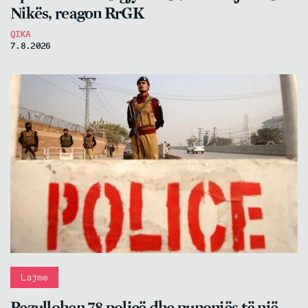
Nikës, reagon RrGK
QIKA
7.8.2026
Lajme
Pezullohen 78 policë dhe punonjës të një