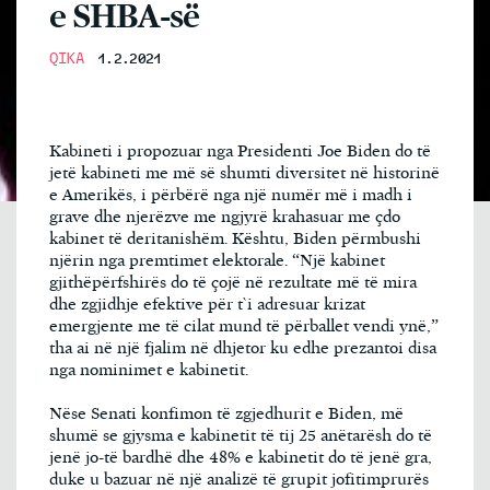
e SHBA-së
QIKA
1.2.2021
Kabineti i propozuar nga Presidenti Joe Biden do të
jetë kabineti me më së shumti diversitet në historinë
e Amerikës, i përbërë nga një numër më i madh i
grave dhe njerëzve me ngjyrë krahasuar me çdo
kabinet të deritanishëm. Kështu, Biden përmbushi
njërin nga premtimet elektorale. “Një kabinet
gjithëpërfshirës do të çojë në rezultate më të mira
dhe zgjidhje efektive për t`i adresuar krizat
emergjente me të cilat mund të përballet vendi ynë,”
tha ai në një fjalim në dhjetor ku edhe prezantoi disa
nga nominimet e kabinetit.
Nëse Senati konfimon të zgjedhurit e Biden, më
shumë se gjysma e kabinetit të tij 25 anëtarësh do të
jenë jo-të bardhë dhe 48% e kabinetit do të jenë gra,
duke u bazuar në një analizë të grupit jofitimprurës