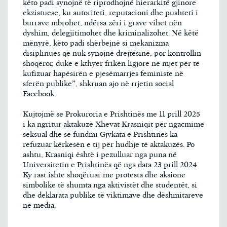
këto padi synojnë të riprodhojnë hierarkitë gjinore
ekzistuese, ku autoriteti, reputacioni dhe pushteti i
burrave mbrohet, ndërsa zëri i grave vihet nën
dyshim, delegjitimohet dhe kriminalizohet. Në këtë
mënyrë, këto padi shërbejnë si mekanizma
disiplinues që nuk synojnë drejtësinë, por kontrollin
shoqëror, duke e kthyer frikën ligjore në mjet për të
kufizuar hapësirën e pjesëmarrjes feministe në
sferën publike”, shkruan ajo në rrjetin social
Facebook.
Kujtojmë se Prokuroria e Prishtinës me 11 prill 2025
i ka ngritur aktakuzë Xhevat Krasniqit për ngacmime
seksual dhe së fundmi Gjykata e Prishtinës ka
refuzuar kërkesën e tij për hudhje të aktakuzës. Po
ashtu, Krasniqi është i pezulluar nga puna në
Universitetin e Prishtinës që nga data 23 prill 2024.
Ky rast ishte shoqëruar me protesta dhe aksione
simbolike të shumta nga aktivistët dhe studentët, si
dhe deklarata publike të viktimave dhe dëshmitareve
në media.