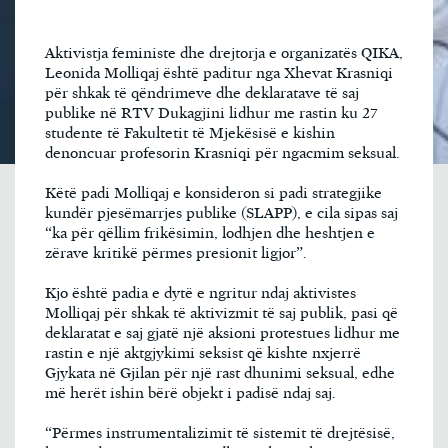
Aktivistja feministe dhe drejtorja e organizatës QIKA,
Leonida Molliqaj është paditur nga Xhevat Krasniqi
për shkak të qëndrimeve dhe deklaratave të saj
publike në RTV Dukagjini lidhur me rastin ku 27
studente të Fakultetit të Mjekësisë e kishin
denoncuar profesorin Krasniqi për ngacmim seksual.
Këtë padi Molliqaj e konsideron si padi strategjike
kundër pjesëmarrjes publike (SLAPP), e cila sipas saj
“ka për qëllim frikësimin, lodhjen dhe heshtjen e
zërave kritikë përmes presionit ligjor”.
Kjo është padia e dytë e ngritur ndaj aktivistes
Molliqaj për shkak të aktivizmit të saj publik, pasi që
deklaratat e saj gjatë një aksioni protestues lidhur me
rastin e një aktgjykimi seksist që kishte nxjerrë
Gjykata në Gjilan për një rast dhunimi seksual, edhe
më herët ishin bërë objekt i padisë ndaj saj.
“Përmes instrumentalizimit të sistemit të drejtësisë,