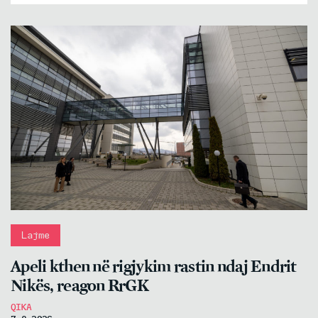
Lajme
Apeli kthen në rigjykim rastin ndaj Endrit
Nikës, reagon RrGK
QIKA