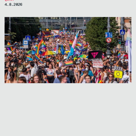
4.8.2026
Lajme
Gjykata e BE-së: Ligji hungarez kundër
komunitetit LGBTQ+ shkel të drejtat e