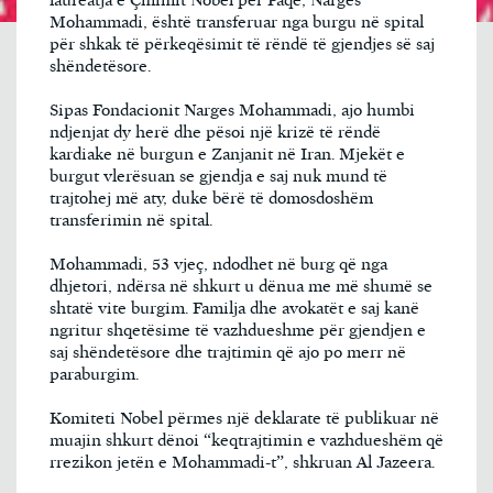
laureatja e Çmimit Nobel për Paqe, Narges
Mohammadi, është transferuar nga burgu në spital
për shkak të përkeqësimit të rëndë të gjendjes së saj
shëndetësore.
Sipas Fondacionit Narges Mohammadi, ajo humbi
ndjenjat dy herë dhe pësoi një krizë të rëndë
kardiake në burgun e Zanjanit në Iran. Mjekët e
burgut vlerësuan se gjendja e saj nuk mund të
trajtohej më aty, duke bërë të domosdoshëm
transferimin në spital.
Mohammadi, 53 vjeç, ndodhet në burg që nga
dhjetori, ndërsa në shkurt u dënua me më shumë se
shtatë vite burgim. Familja dhe avokatët e saj kanë
ngritur shqetësime të vazhdueshme për gjendjen e
saj shëndetësore dhe trajtimin që ajo po merr në
paraburgim.
Komiteti Nobel përmes një deklarate të publikuar në
muajin shkurt dënoi “keqtrajtimin e vazhdueshëm që
rrezikon jetën e Mohammadi-t”, shkruan Al Jazeera.