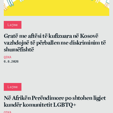
Lajme
Gratë me aftësi të kufizuara në Kosovë
vazhdojnë të përballen me diskriminim të
shumëfishtë
QIKA
6.8.2026
Lajme
Në Afrikën Perëndimore po shtohen ligjet
kundër komunitetit LGBTQ+
QIKA