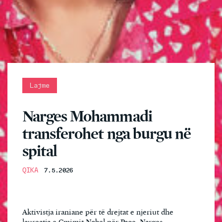
Lajme
Narges Mohammadi
transferohet nga burgu në
spital
QIKA
7.5.2026
Aktivistja iraniane për të drejtat e njeriut dhe