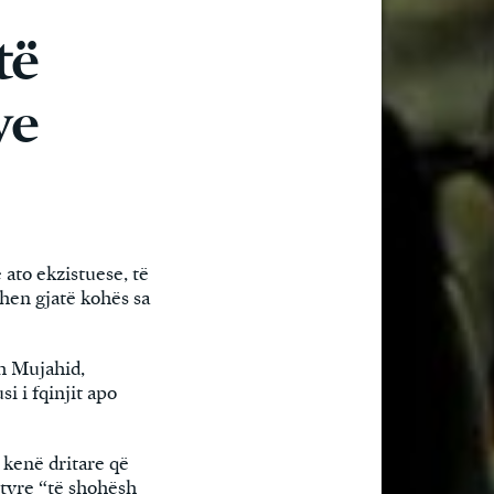
të
ve
 ato ekzistuese, të
hen gjatë kohës sa
ah Mujahid,
i i fqinjit apo
 kenë dritare që
 tyre “të shohësh