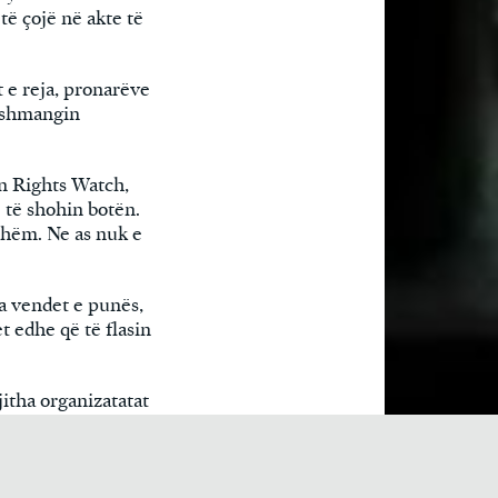
ë çojë në akte të
 e reja, pronarëve
ë shmangin
n Rights Watch,
ë të shohin botën.
eshëm. Ne as nuk e
a vendet e punës,
t edhe që të flasin
jitha organizatatat
në X, Ministria e
umbjen e licencave