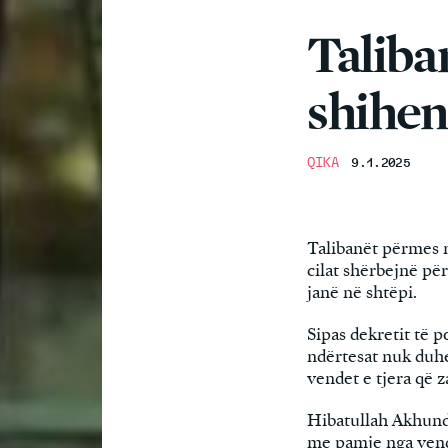
Taliba
shihen
QIKA
9.1.2025
Talibanët përmes n
cilat shërbejnë pë
janë në shtëpi.
Sipas dekretit të p
ndërtesat nuk duhet
vendet e tjera që 
Hibatullah Akhundz
me pamje nga vende