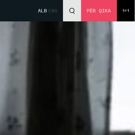
ALB
ENG
PËR QIKA
1≠1