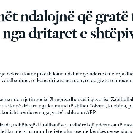
nët ndalojnë që gratë 
 nga dritaret e shtëpi
jë dekreti katër pikësh kanë ndaluar që ndërtesat e reja dhe
r vendbanime, të kenë dritare në mënyrë që gratë të mos shi
ostuar në rrjetin social X nga zëdhënësi i qeverisë Zabihull
 të kenë dritare nga ku mund të shihet “oborri, kuzhina, pus
zakonisht përdoren nga gratë”, shkruan AFP.
ada, udhëheqësi i talibanëve, urdhëroi që ndërtesat të mos
t ku një grua mund të jetë ulur ose në këmbë, sepse sipas