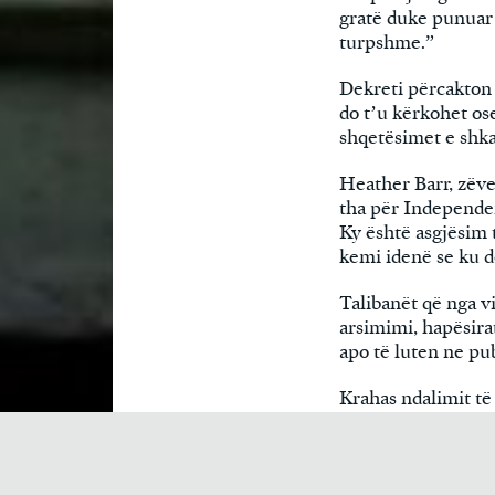
gratë duke punuar 
turpshme.”
Dekreti përcakton
do t’u kërkohet os
shqetësimet e shka
Heather Barr, zëv
tha për Independent
Ky është asgjësim t
kemi idenë se ku d
Talibanët që nga v
arsimimi, hapësirat
apo të luten ne pub
Krahas ndalimit të 
joqeveritare kombë
Ekonomisë paralajm
të OJQ-ve për të v