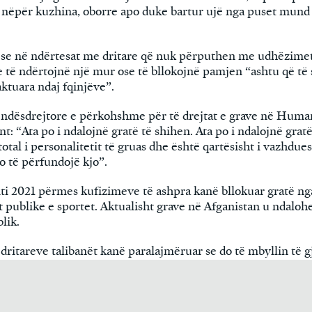
nëpër kuzhina, oborre apo duke bartur ujë nga puset mund t
 se në ndërtesat me dritare që nuk përputhen me udhëzimet
e të ndërtojnë një mur ose të bllokojnë pamjen “ashtu që t
ktuara ndaj fqinjëve”.
endësdrejtore e përkohshme për të drejtat e grave në Huma
: “Ata po i ndalojnë gratë të shihen. Ata po i ndalojnë grat
otal i personalitetit të gruas dhe është qartësisht i vazhdu
o të përfundojë kjo”.
iti 2021 përmes kufizimeve të ashpra kanë bllokuar gratë ng
 publike e sportet. Aktualisht grave në Afganistan u ndalohe
lik.
dritareve talibanët kanë paralajmëruar se do të mbyllin të g
tare e të huaja që punësojnë gra. Në një letër të publikuar 
ëroi se mosrespektimi i urdhrit të fundit do të çonte në h
epruar në Afganistan.