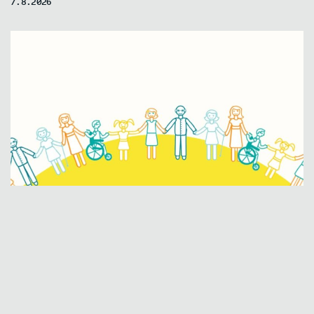
7.8.2026
Lajme
Gratë me aftësi të kufizuara në Kosovë
vazhdojnë të përballen me diskriminim të
shumëfishtë