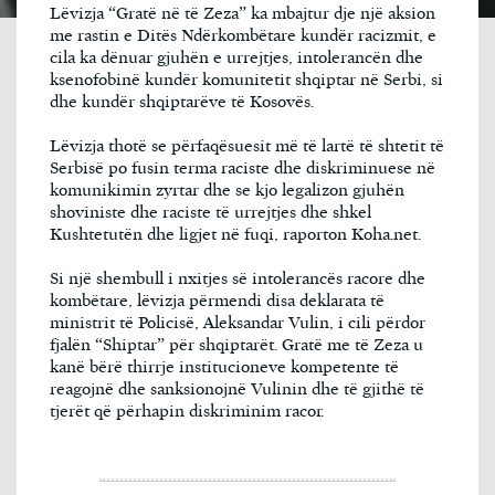
Lëvizja “Gratë në të Zeza” ka mbajtur dje një aksion
me rastin e Ditës Ndërkombëtare kundër racizmit, e
cila ka dënuar gjuhën e urrejtjes, intolerancën dhe
ksenofobinë kundër komunitetit shqiptar në Serbi, si
dhe kundër shqiptarëve të Kosovës.
Lëvizja thotë se përfaqësuesit më të lartë të shtetit të
Serbisë po fusin terma raciste dhe diskriminuese në
komunikimin zyrtar dhe se kjo legalizon gjuhën
shoviniste dhe raciste të urrejtjes dhe shkel
Kushtetutën dhe ligjet në fuqi, raporton Koha.net.
Si një shembull i nxitjes së intolerancës racore dhe
kombëtare, lëvizja përmendi disa deklarata të
ministrit të Policisë, Aleksandar Vulin, i cili përdor
fjalën “Shiptar” për shqiptarët. Gratë me të Zeza u
kanë bërë thirrje institucioneve kompetente të
reagojnë dhe sanksionojnë Vulinin dhe të gjithë të
tjerët që përhapin diskriminim racor.