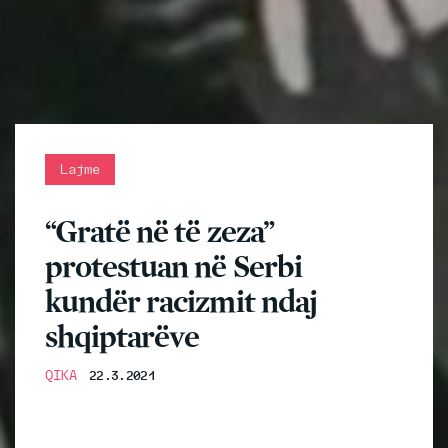
Lajme
“Gratë në të zeza”
protestuan në Serbi
kundër racizmit ndaj
shqiptarëve
QIKA
22.3.2021