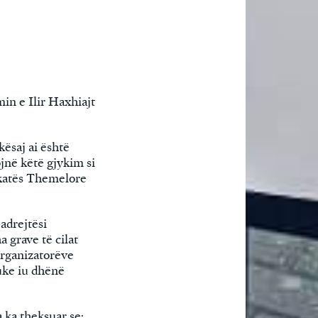
in e Ilir Haxhiajt
kësaj ai është
ojnë këtë gjykim si
ykatës Themelore
adrejtësi
a grave të cilat
 organizatorëve
duke iu dhënë
 ka theksuar se: