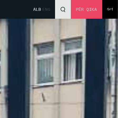
ALB
ENG
PËR QIKA
1≠1