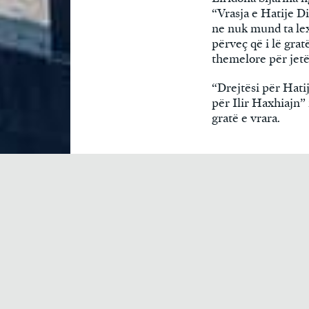
“Vrasja e Hatije Di
ne nuk mund ta lex
përveç që i lë gra
themelore për jetë
“Drejtësi për Hati
për Ilir Haxhiajn” 
gratë e vrara.