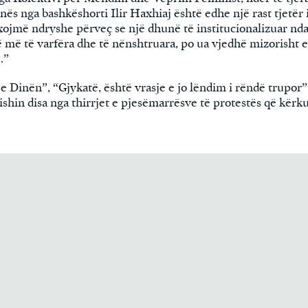
nës nga bashkëshorti Ilir Haxhiaj është edhe një rast tjetër i
ojmë ndryshe përveç se një dhunë të institucionalizuar ndaj
të më të varfëra dhe të nënshtruara, po ua vjedhë mizorisht 
.”
je Dinën”, “Gjykatë, është vrasje e jo lëndim i rëndë trupo
ishin disa nga thirrjet e pjesëmarrësve të protestës që kërk
QIKA