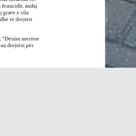
 femicidit, andaj
 grave e cila
edhe të drejtën
r”, “Dënim meritor
uan drejtësi për