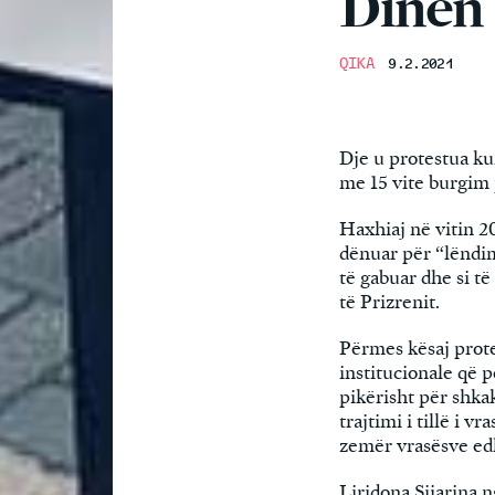
Dinën
QIKA
9.2.2021
Dje u protestua ku
me 15 vite burgim 
Haxhiaj në vitin 2
dënuar për “lëndim 
të gabuar dhe si t
të Prizrenit.
Përmes kësaj prote
institucionale që p
pikërisht për shkak
trajtimi i tillë i 
zemër vrasësve e
Liridona Sijarina 