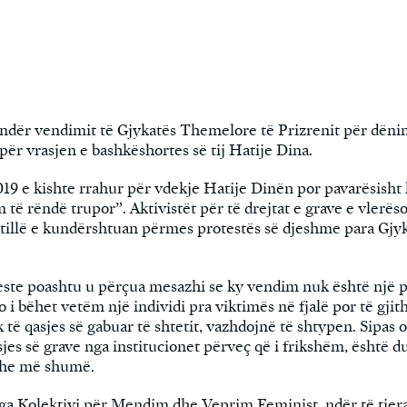
ndër vendimit të Gjykatës Themelore të Prizrenit për dënim
për vrasjen e bashkëshortes së tij Hatije Dina.
019 e kishte rrahur për vdekje Hatije Dinën por pavarësisht 
të rëndë trupor”. Aktivistët për të drejtat e grave e vlerës
ë tillë e kundërshtuan përmes protestës së djeshme para Gj
ste poashtu u përçua mesazhi se ky vendim nuk është një p
o i bëhet vetëm një individi pra viktimës në fjalë por të gjith
 të qasjes së gabuar të shtetit, vazhdojnë të shtypen. Sipas
vrasjes së grave nga institucionet përveç që i frikshëm, është 
dhe më shumë.
nga Kolektivi për Mendim dhe Veprim Feminist, ndër të tjera