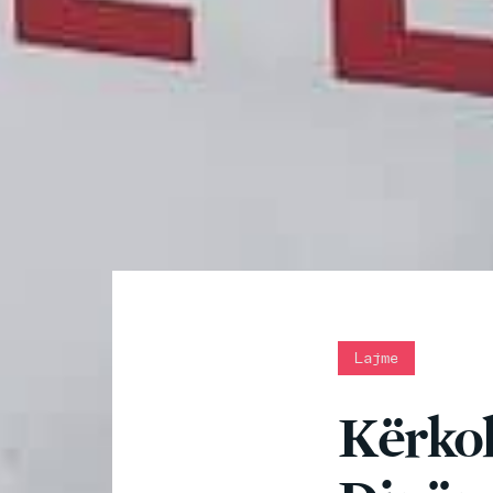
Lajme
Kërkoh