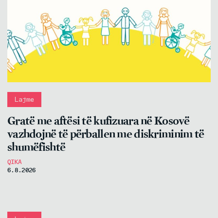
Lajme
Gratë me aftësi të kufizuara në Kosovë
vazhdojnë të përballen me diskriminim të
shumëfishtë
QIKA
6.8.2026